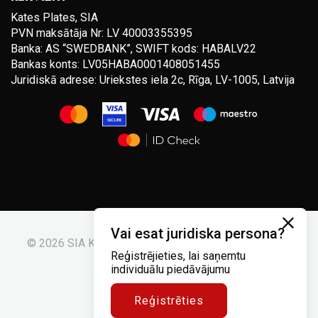
Kates Plates, SIA
PVN maksātāja Nr: LV 40003355395
Banka: AS “SWEDBANK”, SWIFT kods: HABALV22
Bankas konts: LV05HABA0001408051455
Juridiskā adrese: Uriekstes iela 2c, Rīga, LV-1005, Latvija
Vai esat juridiska persona?
© 2026 SIA Kates plates. Visas tiesības aizsargātas.
Reģistrējieties, lai saņemtu
individuālu piedāvājumu
Reģistrēties
Noteikumi