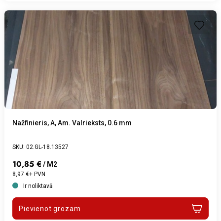
Nažfinieris, A, Am. Valrieksts, 0.6 mm
SKU: 02.GL-18.13527
10,85 €
/ M2
8,97 €+ PVN
Ir noliktavā
Pievienot grozam