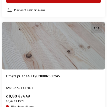
Pievienot salīdzināšanai
Līmēta priede ST C/C 3000x650x45
SKU: 02.KS-16.12893
68,33 €
/ GAB
56,47 €+ PVN
Pēc pieprasījuma