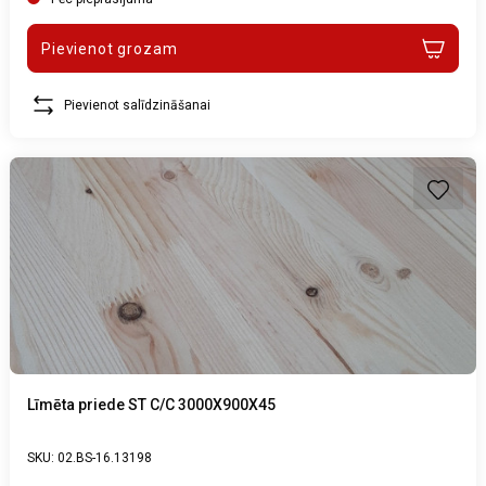
Pievienot grozam
Pievienot salīdzināšanai
Līmēta priede ST C/C 3000X900X45
SKU: 02.BS-16.13198