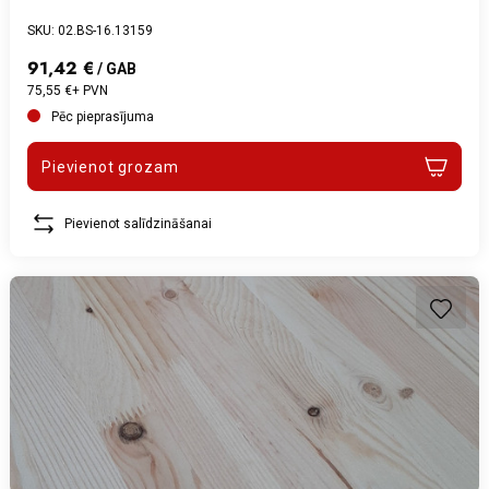
SKU: 02.BS-16.13159
91,42 €
/ GAB
75,55 €+ PVN
Pēc pieprasījuma
Pievienot grozam
Pievienot salīdzināšanai