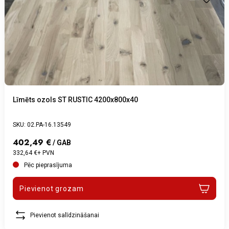
Līmēts ozols ST RUSTIC 4200x800x40
SKU: 02.PA-16.13549
402,49 €
/ GAB
332,64 €+ PVN
Pēc pieprasījuma
Pievienot grozam
Pievienot salīdzināšanai