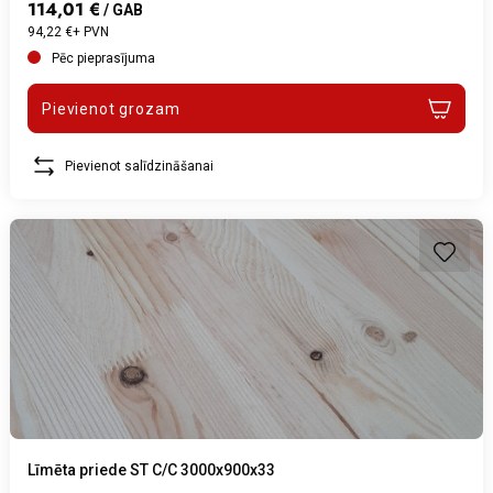
114,01 €
/ GAB
94,22 €+ PVN
Pēc pieprasījuma
Pievienot grozam
Pievienot salīdzināšanai
Līmēta priede ST C/C 3000x900x33