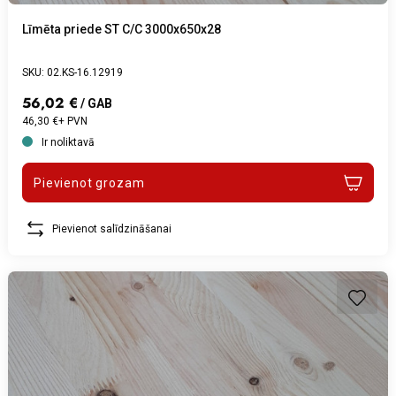
Līmēta priede ST C/C 3000x650x28
SKU: 02.KS-16.12919
56,02 €
/ GAB
46,30 €+ PVN
Ir noliktavā
Pievienot grozam
Pievienot salīdzināšanai