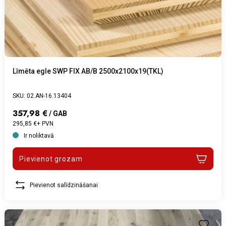
Līmēta egle SWP FIX AB/B 2500x2100x19(TKL)
SKU: 02.AN-16.13404
357,98 €
/ GAB
295,85 €+ PVN
Ir noliktavā
Pievienot grozam
Pievienot salīdzināšanai