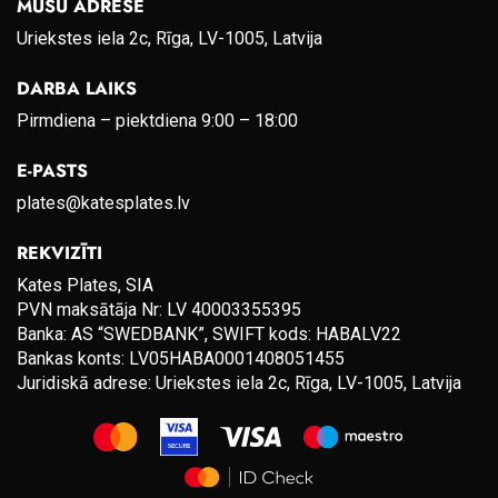
MŪSU ADRESE
Uriekstes iela 2c, Rīga, LV-1005, Latvija
DARBA LAIKS
Pirmdiena – piektdiena 9:00 – 18:00
E-PASTS
plates@katesplates.lv
REKVIZĪTI
Kates Plates, SIA
PVN maksātāja Nr: LV 40003355395
Banka: AS “SWEDBANK”, SWIFT kods: HABALV22
Bankas konts: LV05HABA0001408051455
Juridiskā adrese: Uriekstes iela 2c, Rīga, LV-1005, Latvija