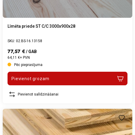
Līmēta priede ST C/C 3000x900x28
SKU: 02.BS-16.13158
77,57 €
/ GAB
64,11 €+ PVN
Pēc pieprasījuma
Pievienot grozam
Pievienot salīdzināšanai