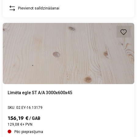
Pievienot salīdzināšanai
Līmēta egle ST A/A 3000x600x45
SKU: 02.EY-16.13179
156,19 €
/ GAB
129,08 €+ PVN
Pēc pieprasījuma