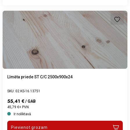
Līmēta priede ST C/C 2500x900x24
SKU: 02.KS-16.13751
55,41 €
/ GAB
45,79 €+ PVN
Ir noliktavā
Pievienot grozam