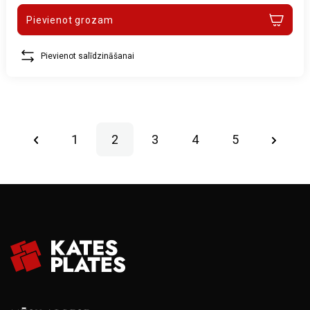
Pievienot grozam
Pievienot salīdzināšanai
1
2
3
4
5