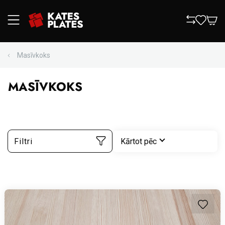
Masīvkoks
MASĪVKOKS
Filtri
Kārtot pēc