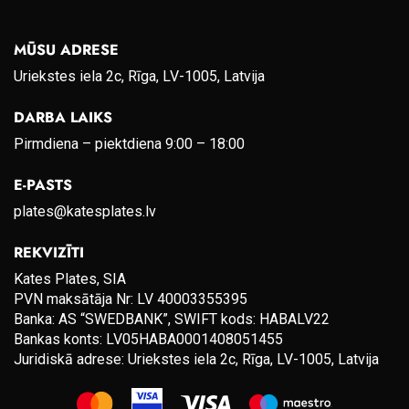
MŪSU ADRESE
Uriekstes iela 2c, Rīga, LV-1005, Latvija
DARBA LAIKS
Pirmdiena – piektdiena 9:00 – 18:00
E-PASTS
plates@katesplates.lv
REKVIZĪTI
Kates Plates, SIA
PVN maksātāja Nr: LV 40003355395
Banka: AS “SWEDBANK”, SWIFT kods: HABALV22
Bankas konts: LV05HABA0001408051455
Juridiskā adrese: Uriekstes iela 2c, Rīga, LV-1005, Latvija