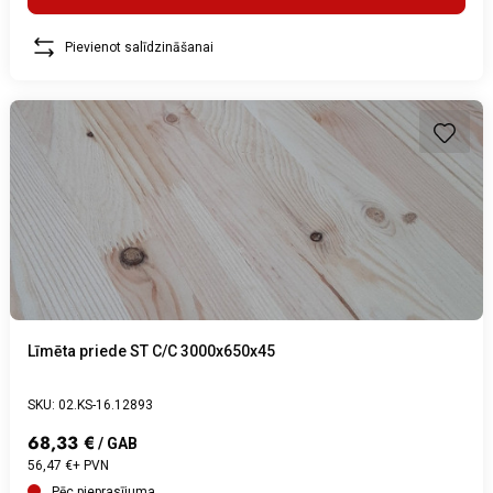
Pievienot salīdzināšanai
Līmēta priede ST C/C 3000x650x45
SKU: 02.KS-16.12893
68,33 €
/ GAB
56,47 €+ PVN
Pēc pieprasījuma