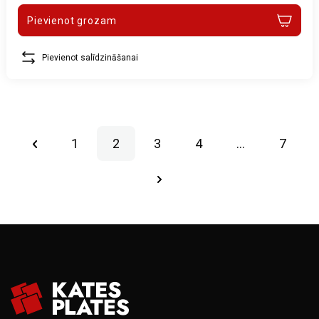
Pievienot grozam
Pievienot salīdzināšanai
1
2
3
4
…
7