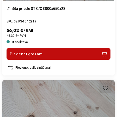
Līmēta priede ST C/C 3000x650x28
SKU: 02.KS-16.12919
56,02 €
/ GAB
46,30 €+ PVN
Ir noliktavā
Pievienot grozam
Pievienot salīdzināšanai