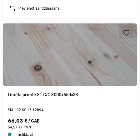
Pievienot salīdzināšanai
Līmēta priede ST C/C 3000x650x33
SKU: 02.KS-16.12894
66,03 €
/ GAB
54,57 €+ PVN
Ir noliktavā