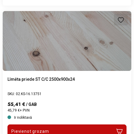
Līmēta priede ST C/C 2500x900x24
SKU: 02.KS-16.13751
55,41 €
/ GAB
45,79 €+ PVN
Ir noliktavā
Pievienot grozam