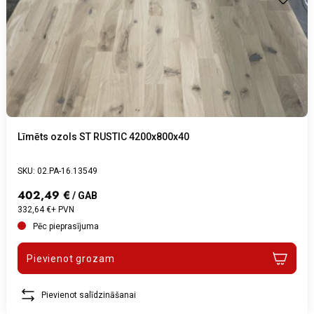
Līmēts ozols ST RUSTIC 4200x800x40
SKU: 02.PA-16.13549
402,49 €
/ GAB
332,64 €+ PVN
Pēc pieprasījuma
Pievienot grozam
Pievienot salīdzināšanai