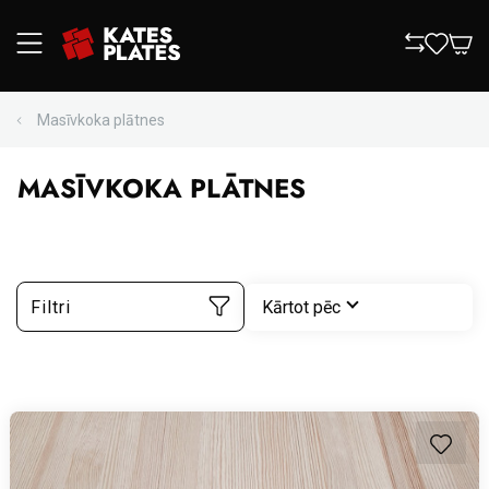
Masīvkoka plātnes
MASĪVKOKA PLĀTNES
Filtri
Kārtot pēc