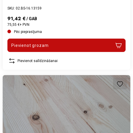
SKU: 02.BS-16.13159
91,42 €
/ GAB
75,55 €+ PVN
Pēc pieprasījuma
Pievienot grozam
Pievienot salīdzināšanai