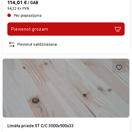
114,01 €
/ GAB
94,22 €+ PVN
Pēc pieprasījuma
Pievienot grozam
Pievienot salīdzināšanai
Līmēta priede ST C/C 3000x900x33