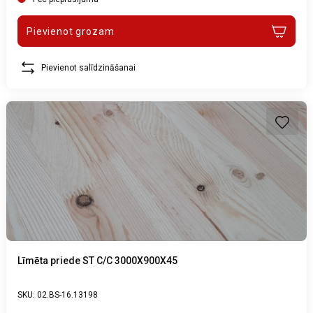
Pievienot grozam
Pievienot salīdzināšanai
Līmēta priede ST C/C 3000X900X45
SKU: 02.BS-16.13198