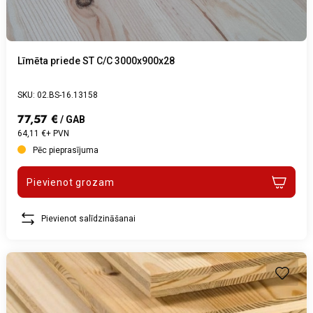
Līmēta priede ST C/C 3000x900x28
SKU: 02.BS-16.13158
77,57 €
/ GAB
64,11 €+ PVN
Pēc pieprasījuma
Pievienot grozam
Pievienot salīdzināšanai