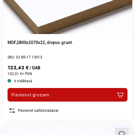
MDF,2800x2070x22, divpus.grunt.
SKU: 02.KR-17.13013
123,43 €
/ GAB
102,01 €+ PVN
Ir noliktavā
Pievienot grozam
Pievienot salīdzināšanai