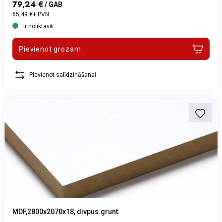
79,24 €
/ GAB
65,49 €+ PVN
Ir noliktavā
Pievienot grozam
Pievienot salīdzināšanai
MDF,2800x2070x18, divpus.grunt.