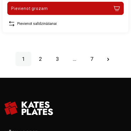
Pievienot grozam
Pievienot salīdzināšanai
1
2
3
…
7