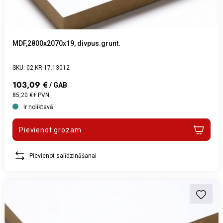
MDF,2800x2070x19, divpus.grunt.
SKU: 02.KR-17.13012
103,09 €
/ GAB
85,20 €+ PVN
Ir noliktavā
Pievienot grozam
Pievienot salīdzināšanai