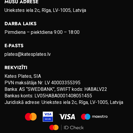
MŪSU ADRESE
Uriekstes iela 2c, Rīga, LV-1005, Latvija
DARBA LAIKS
Pirmdiena – piektdiena 9:00 – 18:00
E-PASTS
plates@katesplates.lv
REKVIZĪTI
Kates Plates, SIA
PVN maksātāja Nr: LV 40003355395
Banka: AS “SWEDBANK”, SWIFT kods: HABALV22
Bankas konts: LV05HABA0001408051455
Juridiskā adrese: Uriekstes iela 2c, Rīga, LV-1005, Latvija