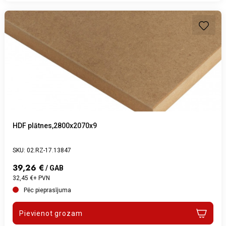
HDF plātnes,2800x2070x9
SKU: 02.RZ-17.13847
39,26 €
/ GAB
32,45 €+ PVN
Pēc pieprasījuma
Pievienot grozam