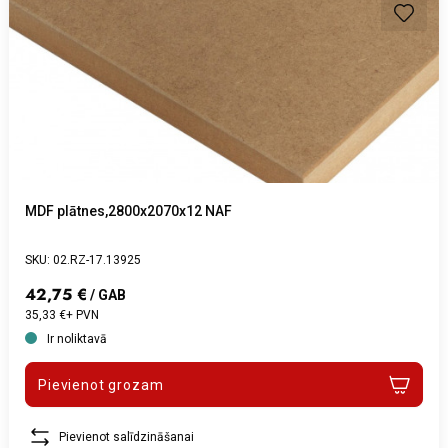
MDF plātnes,2800x2070x12 NAF
SKU: 02.RZ-17.13925
42,75 €
/ GAB
35,33 €+ PVN
Ir noliktavā
Pievienot grozam
Pievienot salīdzināšanai