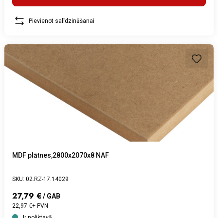
Pievienot salīdzināšanai
MDF plātnes,2800x2070x8 NAF
SKU: 02.RZ-17.14029
27,79 €
/ GAB
22,97 €+ PVN
Ir noliktavā