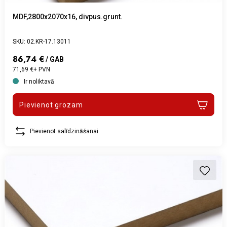
MDF,2800x2070x16, divpus.grunt.
SKU: 02.KR-17.13011
86,74 €
/ GAB
71,69 €+ PVN
Ir noliktavā
Pievienot grozam
Pievienot salīdzināšanai