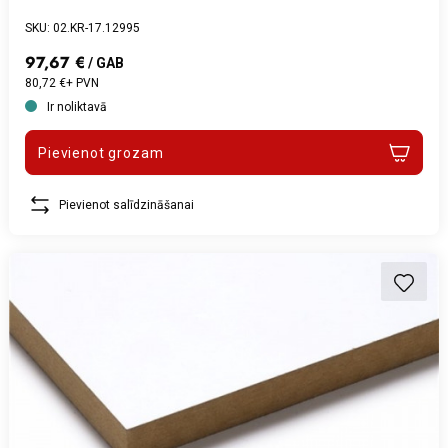
SKU: 02.KR-17.12995
97,67 €
/ GAB
80,72 €+ PVN
Ir noliktavā
Pievienot grozam
Pievienot salīdzināšanai