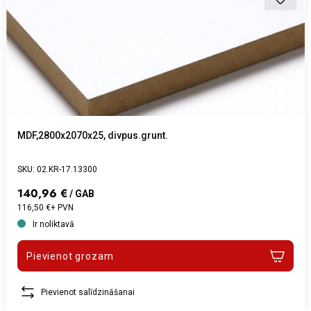
MDF,2800x2070x25, divpus.grunt.
SKU: 02.KR-17.13300
140,96 €
/ GAB
116,50 €+ PVN
Ir noliktavā
Pievienot grozam
Pievienot salīdzināšanai