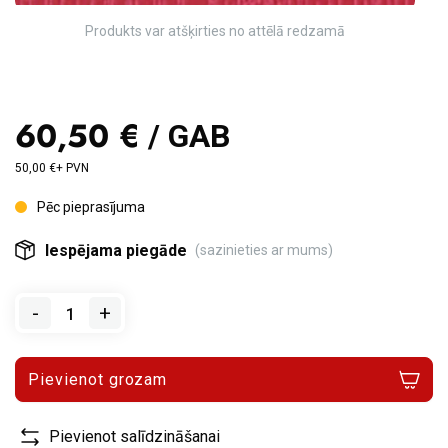
Produkts var atšķirties no attēlā redzamā
60,50 €
/ GAB
50,00 €+ PVN
Pēc pieprasījuma
Iespējama piegāde
(sazinieties ar mums)
-
+
Pievienot grozam
Pievienot salīdzināšanai