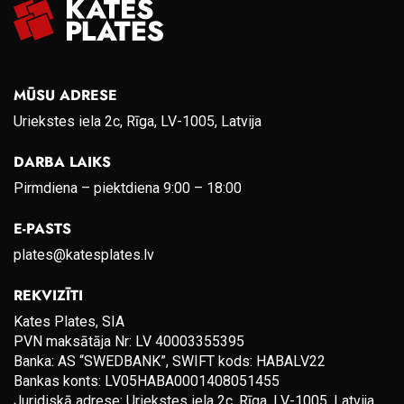
MŪSU ADRESE
Uriekstes iela 2c, Rīga, LV-1005, Latvija
DARBA LAIKS
Pirmdiena – piektdiena 9:00 – 18:00
E-PASTS
plates@katesplates.lv
REKVIZĪTI
Kates Plates, SIA
PVN maksātāja Nr: LV 40003355395
Banka: AS “SWEDBANK”, SWIFT kods: HABALV22
Bankas konts: LV05HABA0001408051455
Juridiskā adrese: Uriekstes iela 2c, Rīga, LV-1005, Latvija