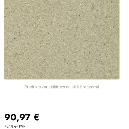
Produkts var atšķirties no attēlā redzamā
90,97 €
75,18 €+ PVN