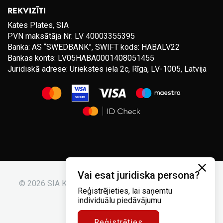
REKVIZĪTI
Kates Plates, SIA
PVN maksātāja Nr: LV 40003355395
Banka: AS “SWEDBANK”, SWIFT kods: HABALV22
Bankas konts: LV05HABA0001408051455
Juridiskā adrese: Uriekstes iela 2c, Rīga, LV-1005, Latvija
Vai esat juridiska persona?
© 2026 SIA Kates plates. Visas tiesības aizsargātas.
Reģistrējieties, lai saņemtu
individuālu piedāvājumu
Reģistrēties