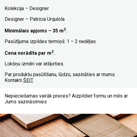
Kolekcija – Designer
Designer – Patricia Urqulola
2
Minimālais apjoms – 35 m
.
Pasūtījuma izpildes termiņš: 1 – 2 nedēļas.
2
Cena norādīta par m
.
Lokšņu izmēri var atšķirties.
Par produktu pasūtīšanu, lūdzu, sazināties ar mums.
Kontakti
ŠEIT
Nepieciešamas vairāk preces? Aizpildiet formu un mēs ar
Jums sazināsimies