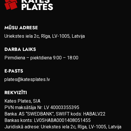
MŪSU ADRESE
Uriekstes iela 2c, Rīga, LV-1005, Latvija
DARBA LAIKS
Pirmdiena – piektdiena 9:00 – 18:00
E-PASTS
plates@katesplates.lv
REKVIZĪTI
Kates Plates, SIA
PVN maksātāja Nr: LV 40003355395
Banka: AS “SWEDBANK”, SWIFT kods: HABALV22
Bankas konts: LV05HABA0001408051455
Juridiskā adrese: Uriekstes iela 2c, Rīga, LV-1005, Latvija