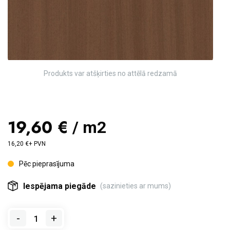
Produkts var atšķirties no attēlā redzamā
19,60 €
/ m2
16,20 €+ PVN
Pēc pieprasījuma
Iespējama piegāde
(sazinieties ar mums)
-
+