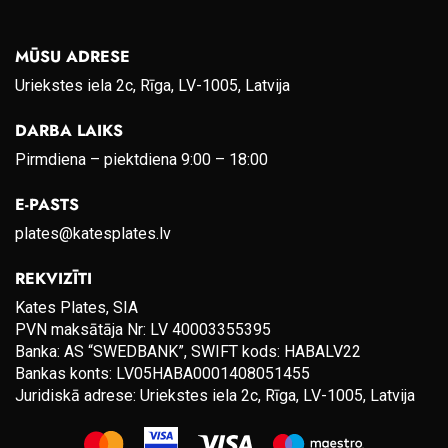
MŪSU ADRESE
Uriekstes iela 2c, Rīga, LV-1005, Latvija
DARBA LAIKS
Pirmdiena – piektdiena 9:00 – 18:00
E-PASTS
plates@katesplates.lv
REKVIZĪTI
Kates Plates, SIA
PVN maksātāja Nr: LV 40003355395
Banka: AS “SWEDBANK”, SWIFT kods: HABALV22
Bankas konts: LV05HABA0001408051455
Juridiskā adrese: Uriekstes iela 2c, Rīga, LV-1005, Latvija