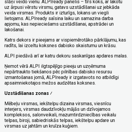
slāņi veido vienu. ALPIready panelis – tīrs koks, ar lakotu
uz ārpusi vērstu virsmu, gatavs uzstādīšanai uz jebkāda
veida virsmas. Produkts ir izturīgs, lokans un viegli
lietojams. ALPIready saīsina laiku un samazina darba
apjomu, kas nepieciešams uzstādīšanai, apstrādei un
lakošanai.
Katrs dekors ir pieejams ar vispiemērotāko pārklājumu, kas
radīts, lai izceltu koksnes dabisko skaistumu un krāsu.
ALPI piedāvā arī ar katru dekoru saskanīgas apdares malas.
Ņemot vērā ALPI ilgtspējīgo pieeju un uzņēmuma
nepārtraukto tiekšanos pēc pilnības dabisko resursu
izmantošanas jomā, ALPIready ir izgatavots no atbildīgi
apsaimniekotajos mežos audzētas koksnes.
Uzstādīšanas zonas ⁄
Mēbeļu virsmas, iekštelpu dizaina virsmas, viesnīcu
interjers, virsmas daudzīvokļu mājās un dzīvojamos
kompleksos, salonveikali, mazumtirdzniecības veikalu
telpas, biroji, sabiedriskās telpas, iekštelpu apdare un
virsmas uz jahtām un kruīza kuģiem.