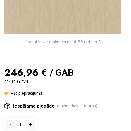
Produkts var atšķirties no attēlā redzamā
246,96 €
/ GAB
204,10 €+ PVN
Pēc pieprasījuma
Iespējama piegāde
(sazinieties ar mums)
-
+