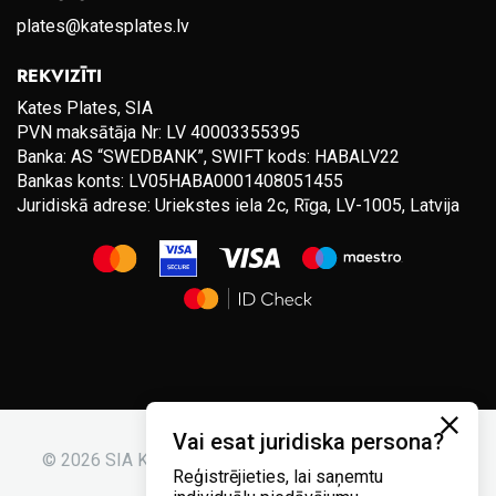
plates@katesplates.lv
REKVIZĪTI
Kates Plates, SIA
PVN maksātāja Nr: LV 40003355395
Banka: AS “SWEDBANK”, SWIFT kods: HABALV22
Bankas konts: LV05HABA0001408051455
Juridiskā adrese: Uriekstes iela 2c, Rīga, LV-1005, Latvija
Vai esat juridiska persona?
© 2026 SIA Kates plates. Visas tiesības aizsargātas.
Reģistrējieties, lai saņemtu