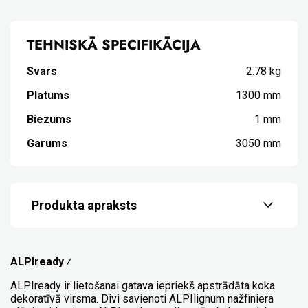
TEHNISKĀ SPECIFIKĀCIJA
Svars
2.78 kg
Platums
1300 mm
Biezums
1 mm
Garums
3050 mm
Produkta apraksts
alpiready_apraksts.pdf
136 KB
ALPIready ⁄
ALPIready ir lietošanai gatava iepriekš apstrādāta koka
dekoratīvā virsma. Divi savienoti ALPIlignum nažfiniera