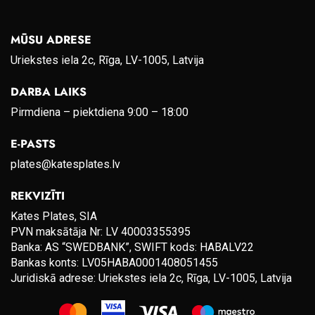
MŪSU ADRESE
Uriekstes iela 2c, Rīga, LV-1005, Latvija
DARBA LAIKS
Pirmdiena – piektdiena 9:00 – 18:00
E-PASTS
plates@katesplates.lv
REKVIZĪTI
Kates Plates, SIA
PVN maksātāja Nr: LV 40003355395
Banka: AS “SWEDBANK”, SWIFT kods: HABALV22
Bankas konts: LV05HABA0001408051455
Juridiskā adrese: Uriekstes iela 2c, Rīga, LV-1005, Latvija