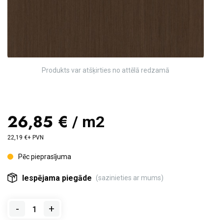
Produkts var atšķirties no attēlā redzamā
26,85 €
/ m2
22,19 €+ PVN
Pēc pieprasījuma
Iespējama piegāde
(sazinieties ar mums)
-
+