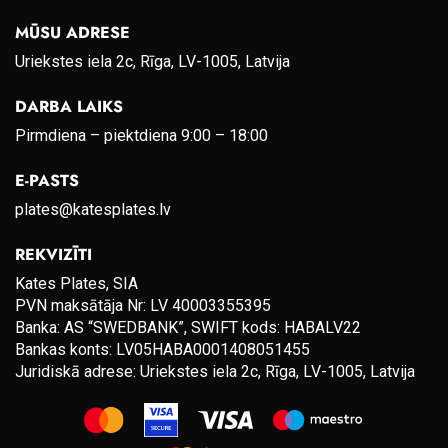
MŪSU ADRESE
Uriekstes iela 2c, Rīga, LV-1005, Latvija
DARBA LAIKS
Pirmdiena – piektdiena 9:00 – 18:00
E-PASTS
plates@katesplates.lv
REKVIZĪTI
Kates Plates, SIA
PVN maksātāja Nr: LV 40003355395
Banka: AS “SWEDBANK”, SWIFT kods: HABALV22
Bankas konts: LV05HABA0001408051455
Juridiskā adrese: Uriekstes iela 2c, Rīga, LV-1005, Latvija