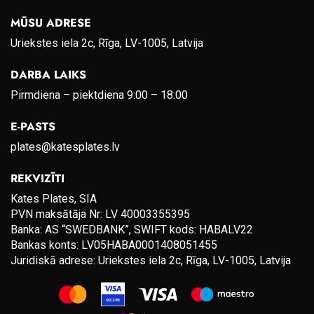
MŪSU ADRESE
Uriekstes iela 2c, Rīga, LV-1005, Latvija
DARBA LAIKS
Pirmdiena – piektdiena 9:00 – 18:00
E-PASTS
plates@katesplates.lv
REKVIZĪTI
Kates Plates, SIA
PVN maksātāja Nr: LV 40003355395
Banka: AS “SWEDBANK”, SWIFT kods: HABALV22
Bankas konts: LV05HABA0001408051455
Juridiskā adrese: Uriekstes iela 2c, Rīga, LV-1005, Latvija