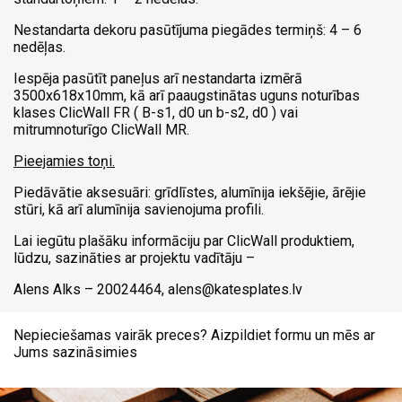
Nestandarta dekoru pasūtījuma piegādes termiņš: 4 – 6
nedēļas.
Iespēja pasūtīt paneļus arī nestandarta izmērā
3500x618x10mm, kā arī paaugstinātas uguns noturības
klases ClicWall FR ( B-s1, d0 un b-s2, d0 ) vai
mitrumnoturīgo ClicWall MR.
Pieejamies toņi.
Piedāvātie aksesuāri: grīdlīstes, alumīnija iekšējie, ārējie
stūri, kā arī alumīnija savienojuma profili.
Lai iegūtu plašāku informāciju par ClicWall produktiem,
lūdzu, sazināties ar projektu vadītāju –
Alens Alks – 20024464, alens@katesplates.lv
Nepieciešamas vairāk preces? Aizpildiet formu un mēs ar
Jums sazināsimies