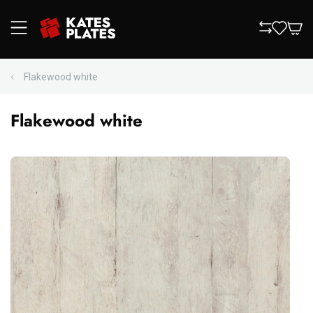
Flakewood white
Flakewood white