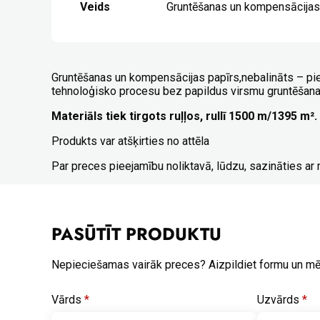
Veids
Gruntēšanas un kompensācijas
Gruntēšanas un kompensācijas papīrs,nebalināts – pie
tehnoloģisko procesu bez papildus virsmu gruntēšan
Materiāls tiek tirgots ruļļos, rullī 1500 m/1395 m².
Produkts var atšķirties no attēla
Par preces pieejamību noliktavā, lūdzu, sazināties a
PASŪTĪT PRODUKTU
Nepieciešamas vairāk preces? Aizpildiet formu un m
Vārds
*
Uzvārds
*