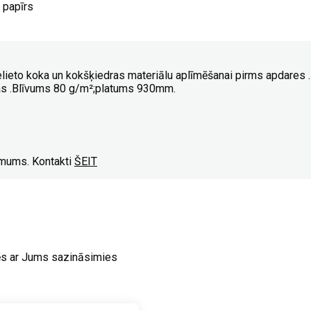
 papīrs
lieto koka un kokšķiedras materiālu aplīmēšanai pirms apdares 
as .Blīvums 80 g/m²;platums 930mm.
r mums. Kontakti
ŠEIT
ēs ar Jums sazināsimies