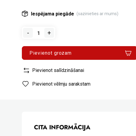
Iespējama piegāde
(sazinieties ar mums)
-
+
Pievienot grozam
Pievienot salīdzināšanai
Pievienot vēlmju sarakstam
CITA INFORMĀCIJA