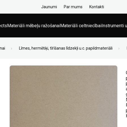
Jaunumi
Par mums
Kontakti
ects
Materiāli mēbeļu ražošanai
Materiāli celtniecībai
Instrumenti u
nai
Līmes, hermētiķi, tīrīšanas līdzekļi u.c. papildmateriāli