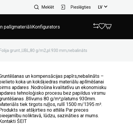
Meklēt
Pieslēgties
LV
n palīgmateriāli
Konfigurators
Folija grunt.,UBL,80 g/m2,pl.930 mm,nebalināts
Gruntēšanas un kompensācijas papīrs,nebalināts –
pielieto koka un kokšķiedras materiālu aplīmēšanai
pirms apdares .Nodrošina kvalitatīvu un ekonomisku
apdares tehnoloģisko procesu bez papildus virsmu
gruntēšanas .Blīvums 80 g/m²;platums 930mm.
Materiāls tiek tirgots ruļļos, rullī 1500 m/1395 m².
Produkts var atšķirties no attēla Par preces
pieejamību noliktavā, lūdzu, sazināties ar mums.
Kontakti ŠEIT