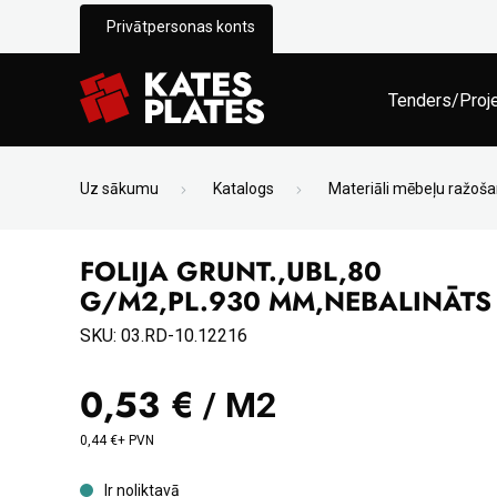
Privātpersonas konts
Tenders/Proj
Uz sākumu
Katalogs
Materiāli mēbeļu ražoša
FOLIJA GRUNT.,UBL,80
G/M2,PL.930 MM,NEBALINĀTS
SKU: 03.RD-10.12216
0,53 €
/ M2
0,44 €+ PVN
Ir noliktavā