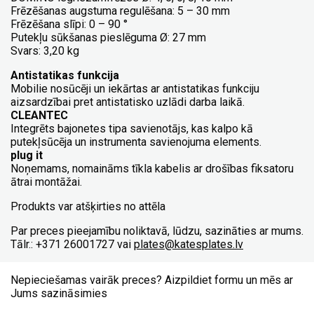
Frēzēšanas augstuma regulēšana: 5 – 30 mm
Frēzēšana slīpi: 0 – 90 °
Putekļu sūkšanas pieslēguma Ø: 27 mm
Svars: 3,20 kg
Antistatikas funkcija
Mobilie nosūcēji un iekārtas ar antistatikas funkciju
aizsardzībai pret antistatisko uzlādi darba laikā.
CLEANTEC
Integrēts bajonetes tipa savienotājs, kas kalpo kā
putekļsūcēja un instrumenta savienojuma elements.
plug it
Noņemams, nomaināms tīkla kabelis ar drošības fiksatoru
ātrai montāžai.
Produkts var atšķirties no attēla
Par preces pieejamību noliktavā, lūdzu, sazināties ar mums.
Tālr.: +371 26001727 vai
plates@katesplates.lv
Nepieciešamas vairāk preces? Aizpildiet formu un mēs ar
Jums sazināsimies