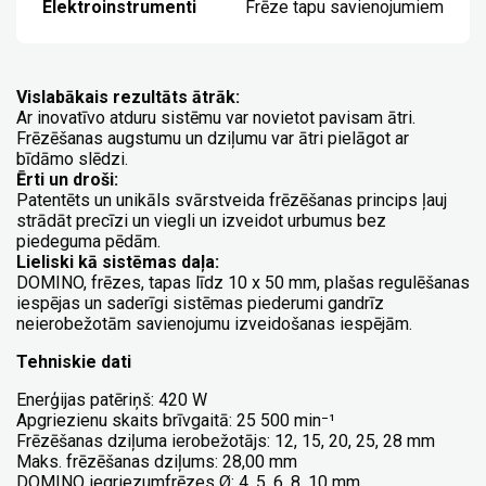
Elektroinstrumenti
Frēze tapu savienojumiem
Vislabākais rezultāts ātrāk:
Ar inovatīvo atduru sistēmu var novietot pavisam ātri.
Frēzēšanas augstumu un dziļumu var ātri pielāgot ar
bīdāmo slēdzi.
Ērti un droši:
Patentēts un unikāls svārstveida frēzēšanas princips ļauj
strādāt precīzi un viegli un izveidot urbumus bez
piedeguma pēdām.
Lieliski kā sistēmas daļa:
DOMINO, frēzes, tapas līdz 10 x 50 mm, plašas regulēšanas
iespējas un saderīgi sistēmas piederumi gandrīz
neierobežotām savienojumu izveidošanas iespējām.
Tehniskie dati
Enerģijas patēriņš: 420 W
Apgriezienu skaits brīvgaitā: 25 500 min⁻¹
Frēzēšanas dziļuma ierobežotājs: 12, 15, 20, 25, 28 mm
Maks. frēzēšanas dziļums: 28,00 mm
DOMINO iegriezumfrēzes Ø: 4, 5, 6, 8, 10 mm