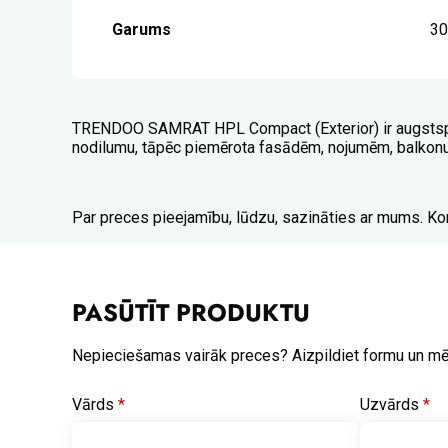
Garums
3
TRENDOO SAMRAT HPL Compact (Exterior) ir augstspiedi
nodilumu, tāpēc piemērota fasādēm, nojumēm, balkonu 
Par preces pieejamību, lūdzu, sazināties ar mums. Ko
PASŪTĪT PRODUKTU
Nepieciešamas vairāk preces? Aizpildiet formu un m
Vārds
*
Uzvārds
*