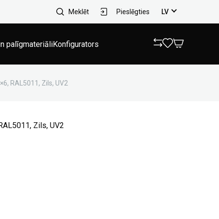
Meklēt
Pieslēgties
LV
n palīgmateriāli
Konfigurators
6, RAL5011, Zils, UV2
RAL5011, Zils, UV2