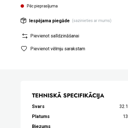
Pēc pieprasījuma
Iespējama piegāde
(sazinieties ar mums)
Pievienot salīdzināšanai
Pievienot vēlmju sarakstam
TEHNISKĀ SPECIFIKĀCIJA
Svars
32.
Platums
1
Biezums