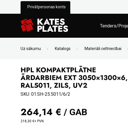
Privātpersonas konts
Tenders/Proj
Uz sākumu
Katalogs
Materiāli celtniecībai
HPL KOMPAKTPLĀTNE
ĀRDARBIEM EXT 3050×1300×6,
RAL5011, ZILS, UV2
SKU: 01.SH-25.5011/6/2
264,14 €
/ GAB
218,30 €+ PVN