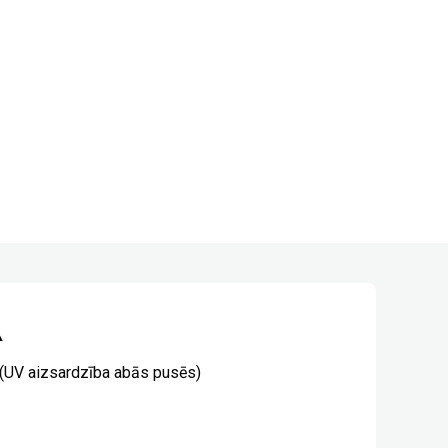
A
(UV aizsardzība abās pusēs)