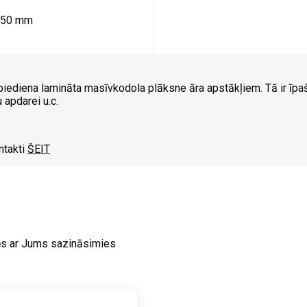
050 mm
ena lamināta masīvkodola plāksne āra apstākļiem. Tā ir īpaši i
apdarei u.c.
ntakti
ŠEIT
ēs ar Jums sazināsimies