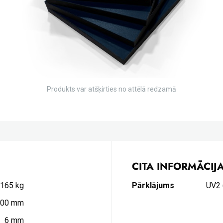
Produkts var atšķirties no attēlā redzamā
CITA INFORMĀCIJ
1165 kg
Pārklājums
UV2 
300 mm
6 mm