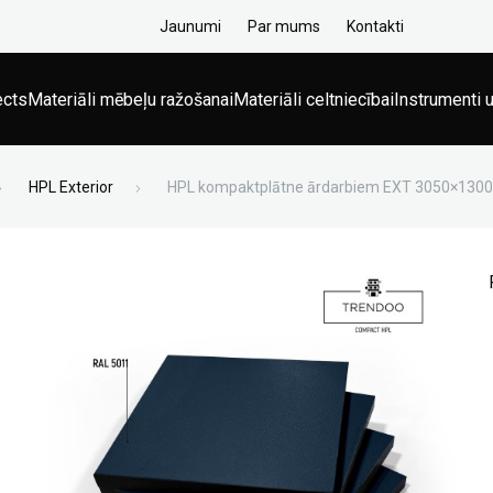
Jaunumi
Par mums
Kontakti
ects
Materiāli mēbeļu ražošanai
Materiāli celtniecībai
Instrumenti u
HPL Exterior
HPL kompaktplātne ārdarbiem EXT 3050×1300×