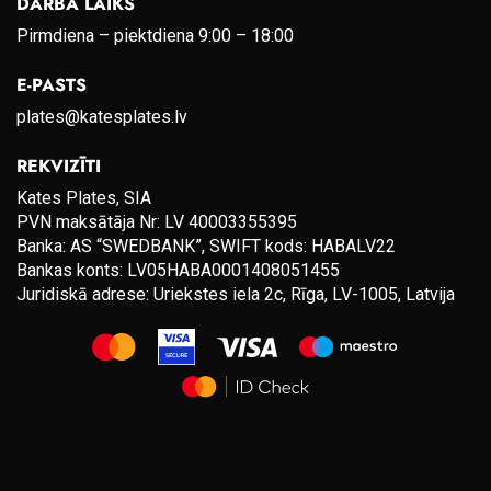
DARBA LAIKS
Pirmdiena – piektdiena 9:00 – 18:00
E-PASTS
plates@katesplates.lv
REKVIZĪTI
Kates Plates, SIA
PVN maksātāja Nr: LV 40003355395
Banka: AS “SWEDBANK”, SWIFT kods: HABALV22
Bankas konts: LV05HABA0001408051455
Juridiskā adrese: Uriekstes iela 2c, Rīga, LV-1005, Latvija