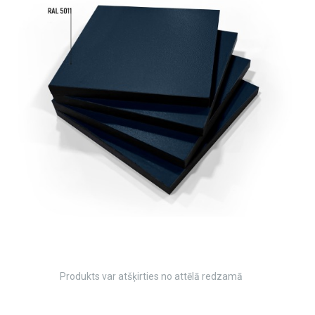
Produkts var atšķirties no attēlā redzamā