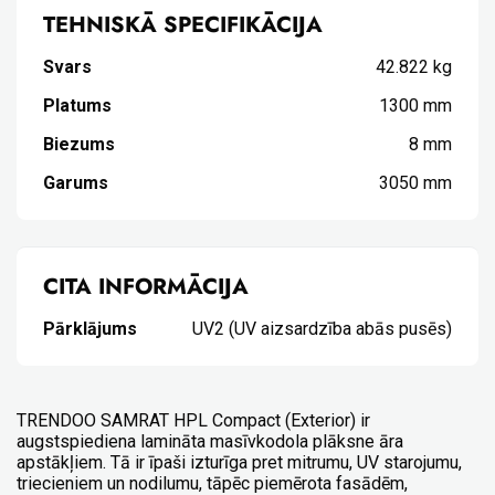
TEHNISKĀ SPECIFIKĀCIJA
Svars
42.822 kg
Platums
1300 mm
Biezums
8 mm
Garums
3050 mm
CITA INFORMĀCIJA
Pārklājums
UV2 (UV aizsardzība abās pusēs)
TRENDOO SAMRAT HPL Compact (Exterior) ir
augstspiediena lamināta masīvkodola plāksne āra
apstākļiem. Tā ir īpaši izturīga pret mitrumu, UV starojumu,
triecieniem un nodilumu, tāpēc piemērota fasādēm,