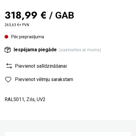
318,99 €
/ GAB
263,63 €+ PVN
Pēc pieprasījuma
Iespējama piegāde
(sazinieties ar mums)
Pievienot salīdzināšanai
Pievienot vēlmju sarakstam
RAL5011, Zils, UV2