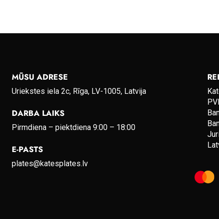
MŪSU ADRESE
RE
Uriekstes iela 2c, Rīga, LV-1005, Latvija
Kat
PVN
DARBA LAIKS
Ba
Ba
Pirmdiena – piektdiena 9:00 – 18:00
Jur
Lat
E-PASTS
plates@katesplates.lv