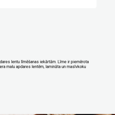
dares lentu līmēšanas iekārtām. Līme ir piemērota
era malu apdares lentēm, lamināta un masīvkoku