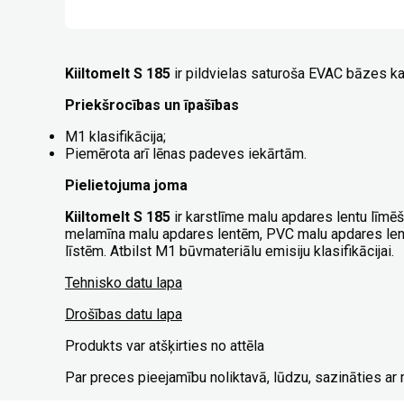
Kiiltomelt S 185
ir pildvielas saturoša EVAC bāzes ka
Priekšrocības un īpašības
M1 klasifikācija;
Piemērota arī lēnas padeves iekārtām.
Pielietojuma joma
Kiiltomelt S 185
ir karstlīme malu apdares lentu līmē
melamīna malu apdares lentēm, PVC malu apdares lent
līstēm. Atbilst M1 būvmateriālu emisiju klasifikācijai.
Tehnisko datu lapa
Drošības datu lapa
Produkts var atšķirties no attēla
Par preces pieejamību noliktavā, lūdzu, sazināties a