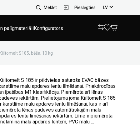
Meklēt
Pieslēgties
LV
n palīgmateriāli
Konfigurators
Kiiltomelt S185, bēša, 10 kg
Kiiltomelt S 185 ir pildvielas saturoša EVAC bāzes
karstlīme malu apdares lentu līmēšanai. Priekšrocības
un īpašības M1 klasifikācija; Piemērota arī lēnas
padeves iekārtām. Pielietojuma joma Kiiltomelt S 185
ir karstlīme malu apdares lentu līmēšanai, kas ir arī
piemērota lēnas padeves automātiskajām malu
apdares lentu līmēšanas iekārtām. Līme ir piemērota
melamīna malu apdares lentēm, PVC malu …