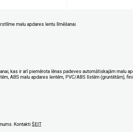
rstlīme malu apdares lentu līmēšanai.
šanai, kas ir arī piemērota lēnas padeves automātiskajām malu ap
ēm, ABS malu apdares lentēm, PVC/ABS līstēm (gruntētām), fini
r mums. Kontakti
ŠEIT