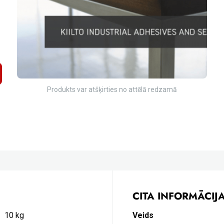
Produkts var atšķirties no attēlā redzamā
CITA INFORMĀCIJ
10 kg
Veids