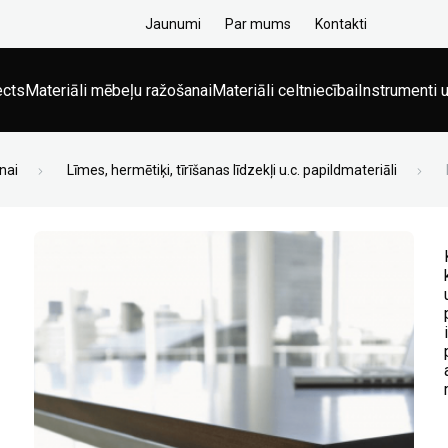
Jaunumi
Par mums
Kontakti
ects
Materiāli mēbeļu ražošanai
Materiāli celtniecībai
Instrumenti u
nai
Līmes, hermētiķi, tīrīšanas līdzekļi u.c. papildmateriāli