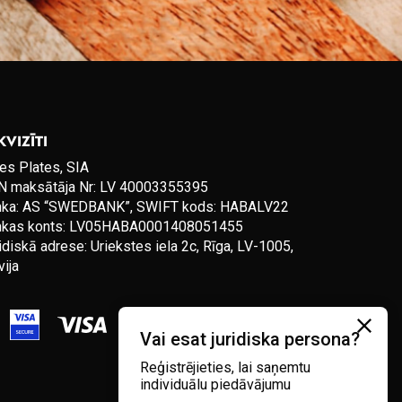
KVIZĪTI
es Plates, SIA
 maksātāja Nr: LV 40003355395
nka: AS “SWEDBANK”, SWIFT kods: HABALV22
nkas konts: LV05HABA0001408051455
idiskā adrese: Uriekstes iela 2c, Rīga, LV-1005,
vija
Vai esat juridiska persona?
Reģistrējieties, lai saņemtu
individuālu piedāvājumu