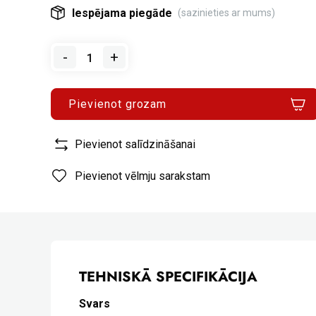
Iespējama piegāde
(sazinieties ar mums)
-
+
Pievienot grozam
Pievienot salīdzināšanai
Pievienot vēlmju sarakstam
TEHNISKĀ SPECIFIKĀCIJA
Svars