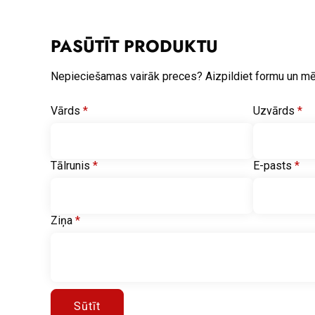
PASŪTĪT PRODUKTU
Nepieciešamas vairāk preces? Aizpildiet formu un m
Vārds
*
Uzvārds
*
Tālrunis
*
E-pasts
*
Ziņa
*
Sūtīt