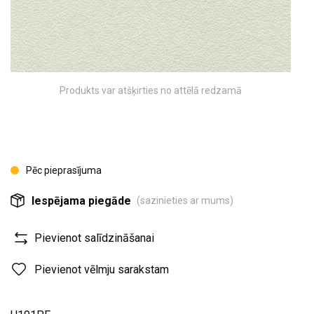
Produkts var atšķirties no attēlā redzamā
Pēc pieprasījuma
Iespējama piegāde
(sazinieties ar mums)
Pievienot salīdzināšanai
Pievienot vēlmju sarakstam