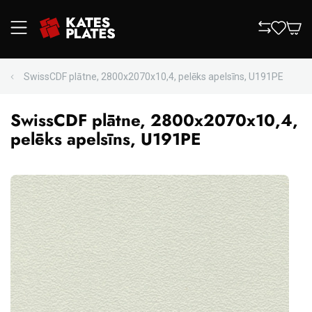
SwissCDF plātne, 2800x2070x10,4, pelēks apelsīns, U191PE
SwissCDF plātne, 2800x2070x10,4,
pelēks apelsīns, U191PE