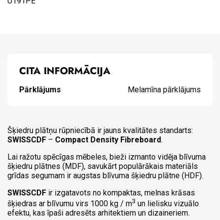
U191PE
CITA INFORMĀCIJA
Pārklājums
Melamīna pārklājums
Šķiedru plātņu rūpniecībā ir jauns kvalitātes standarts:
SWISSCDF
–
Compact Density Fibreboard
.
Lai ražotu spēcīgas mēbeles, bieži izmanto vidēja blīvuma
šķiedru plātnes (MDF), savukārt populārākais materiāls
grīdas segumam ir augstas blīvuma šķiedru plātne (HDF).
SWISSCDF
ir izgatavots no kompaktas, melnas krāsas
3
šķiedras ar blīvumu virs 1000 kg / m
un lielisku vizuālo
efektu, kas īpaši adresēts arhitektiem un dizaineriem.