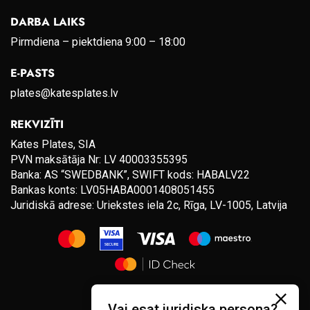
DARBA LAIKS
Pirmdiena – piektdiena 9:00 – 18:00
E-PASTS
plates@katesplates.lv
REKVIZĪTI
Kates Plates, SIA
PVN maksātāja Nr: LV 40003355395
Banka: AS “SWEDBANK”, SWIFT kods: HABALV22
Bankas konts: LV05HABA0001408051455
Juridiskā adrese: Uriekstes iela 2c, Rīga, LV-1005, Latvija
Vai esat juridiska persona?