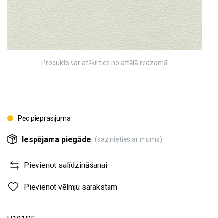
Produkts var atšķirties no attēlā redzamā
Pēc pieprasījuma
Iespējama piegāde
(sazinieties ar mums)
Pievienot salīdzināšanai
Pievienot vēlmju sarakstam