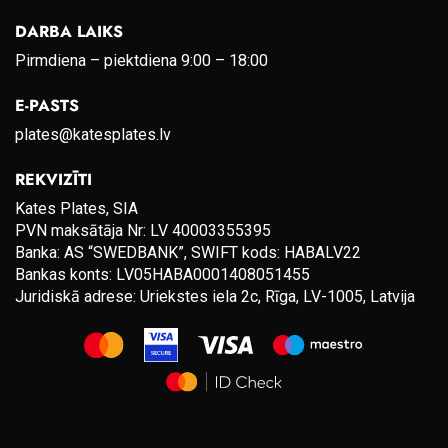
DARBA LAIKS
Pirmdiena – piektdiena 9:00 – 18:00
E-PASTS
plates@katesplates.lv
REKVIZĪTI
Kates Plates, SIA
PVN maksātāja Nr: LV 40003355395
Banka: AS “SWEDBANK”, SWIFT kods: HABALV22
Bankas konts: LV05HABA0001408051455
Juridiskā adrese: Uriekstes iela 2c, Rīga, LV-1005, Latvija