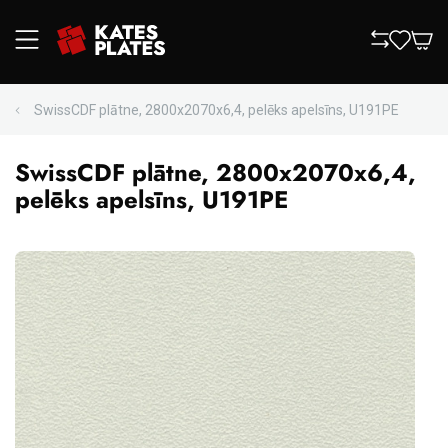
SwissCDF plātne, 2800x2070x6,4, pelēks apelsīns, U191PE
SwissCDF plātne, 2800x2070x6,4,
pelēks apelsīns, U191PE