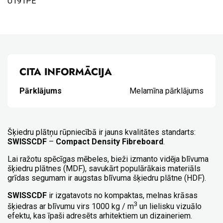
U191PE
CITA INFORMĀCIJA
Pārklājums
Melamīna pārklājums
Šķiedru plātņu rūpniecībā ir jauns kvalitātes standarts:
SWISSCDF
–
Compact Density Fibreboard
.
Lai ražotu spēcīgas mēbeles, bieži izmanto vidēja blīvuma
šķiedru plātnes (MDF), savukārt populārākais materiāls
grīdas segumam ir augstas blīvuma šķiedru plātne (HDF).
SWISSCDF
ir izgatavots no kompaktas, melnas krāsas
3
šķiedras ar blīvumu virs 1000 kg / m
un lielisku vizuālo
efektu, kas īpaši adresēts arhitektiem un dizaineriem.