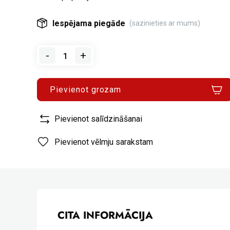
Iespējama piegāde
(sazinieties ar mums)
-
+
Pievienot grozam
Pievienot salīdzināšanai
Pievienot vēlmju sarakstam
CITA INFORMĀCIJA