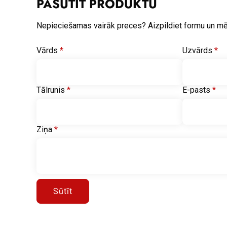
PASŪTĪT PRODUKTU
Nepieciešamas vairāk preces? Aizpildiet formu un m
Vārds
*
Uzvārds
*
Tālrunis
*
E-pasts
*
Ziņa
*
Sūtīt