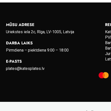
MŪSU ADRESE
RE
Uriekstes iela 2c, Rīga, LV-1005, Latvija
Kat
PVN
DARBA LAIKS
Ba
Ba
Pirmdiena – piektdiena 9:00 – 18:00
Jur
Lat
E-PASTS
plates@katesplates.lv