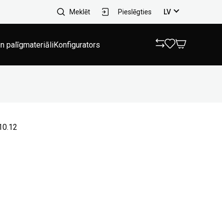
Meklēt
Pieslēgties
LV
n palīgmateriāli
Konfigurators
10.12