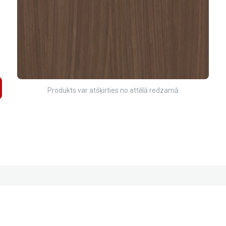
Produkts var atšķirties no attēlā redzamā