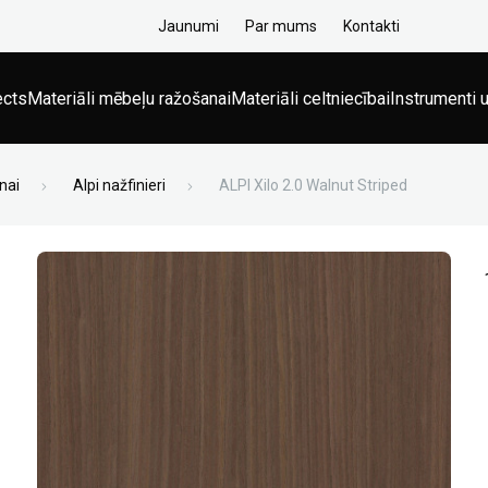
Jaunumi
Par mums
Kontakti
ects
Materiāli mēbeļu ražošanai
Materiāli celtniecībai
Instrumenti u
nai
Alpi nažfinieri
ALPI Xilo 2.0 Walnut Striped