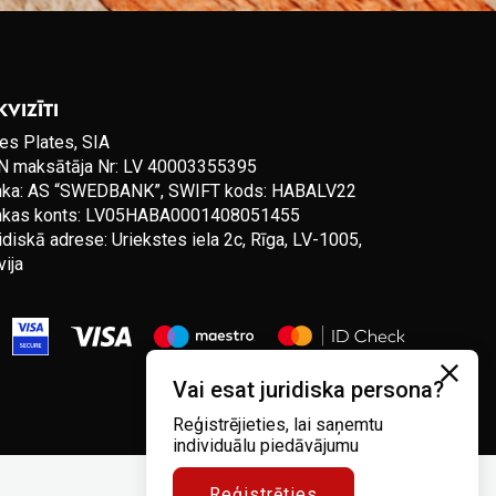
KVIZĪTI
es Plates, SIA
 maksātāja Nr: LV 40003355395
nka: AS “SWEDBANK”, SWIFT kods: HABALV22
nkas konts: LV05HABA0001408051455
idiskā adrese: Uriekstes iela 2c, Rīga, LV-1005,
vija
Vai esat juridiska persona?
Reģistrējieties, lai saņemtu
individuālu piedāvājumu
Reģistrēties