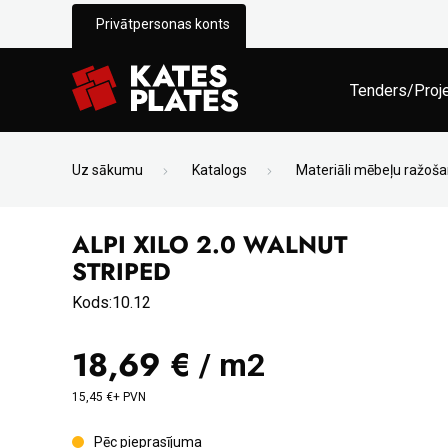
Privātpersonas konts
Tenders/Proj
Uz sākumu
Katalogs
Materiāli mēbeļu ražoša
ALPI XILO 2.0 WALNUT
STRIPED
Kods:10.12
18,69 €
/ m2
15,45 €+ PVN
Pēc pieprasījuma