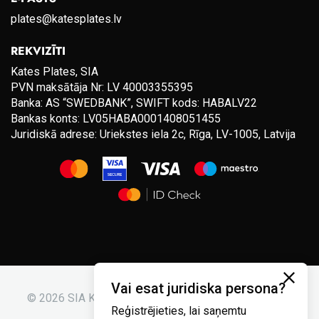
plates@katesplates.lv
REKVIZĪTI
Kates Plates, SIA
PVN maksātāja Nr: LV 40003355395
Banka: AS “SWEDBANK”, SWIFT kods: HABALV22
Bankas konts: LV05HABA0001408051455
Juridiskā adrese: Uriekstes iela 2c, Rīga, LV-1005, Latvija
Vai esat juridiska persona?
© 2026 SIA Kates plates. Visas tiesības aizsargātas.
Reģistrējieties, lai saņemtu