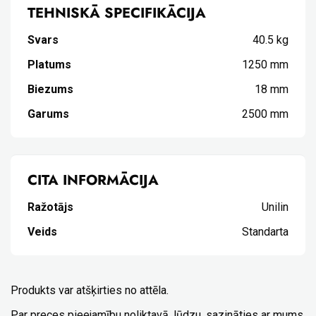
TEHNISKĀ SPECIFIKĀCIJA
Svars
40.5 kg
Platums
1250 mm
Biezums
18 mm
Garums
2500 mm
CITA INFORMĀCIJA
Ražotājs
Unilin
Veids
Standarta
Produkts var atšķirties no attēla.
Par preces pieejamību noliktavā, lūdzu, sazināties ar mums.