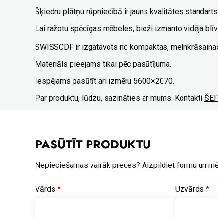
Šķiedru plātņu rūpniecībā ir jauns kvalitātes standa
Lai ražotu spēcīgas mēbeles, bieži izmanto vidēja bl
SWISSCDF ir izgatavots no kompaktas, melnkrāsainas 
Materiāls pieejams tikai pēc pasūtījuma.
Iespējams pasūtīt ari izmēru 5600×2070.
Par produktu, lūdzu, sazināties ar mums. Kontakti
ŠEI
PASŪTĪT PRODUKTU
Nepieciešamas vairāk preces? Aizpildiet formu un m
Vārds
*
Uzvārds
*