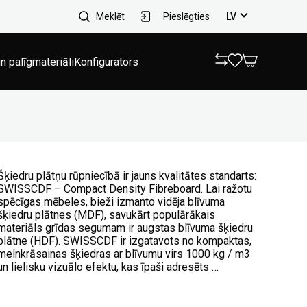
Meklēt
Pieslēgties
LV
n palīgmateriāli
Konfigurators
Šķiedru plātņu rūpniecībā ir jauns kvalitātes standarts:
SWISSCDF – Compact Density Fibreboard. Lai ražotu
spēcīgas mēbeles, bieži izmanto vidēja blīvuma
šķiedru plātnes (MDF), savukārt populārākais
materiāls grīdas segumam ir augstas blīvuma šķiedru
plātne (HDF). SWISSCDF ir izgatavots no kompaktas,
melnkrāsainas šķiedras ar blīvumu virs 1000 kg / m3
un lielisku vizuālo efektu, kas īpaši adresēts …