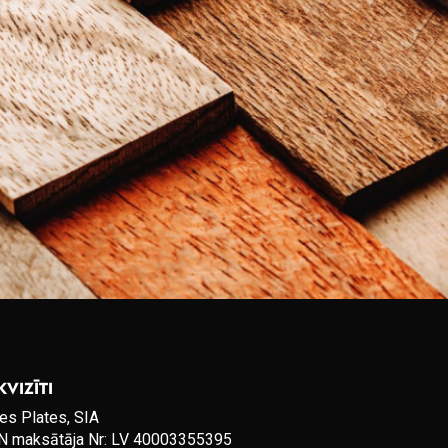
KVIZĪTI
es Plates, SIA
 maksātāja Nr: LV 40003355395