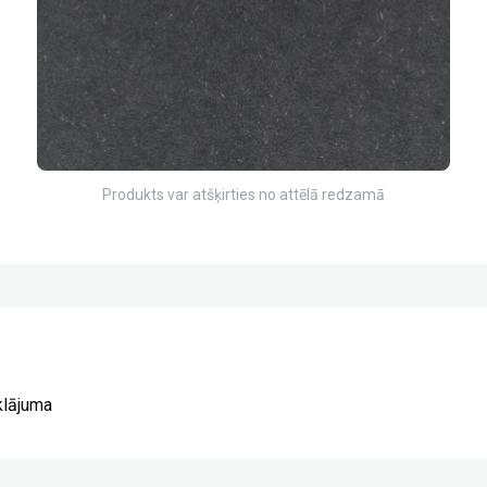
Produkts var atšķirties no attēlā redzamā
klājuma