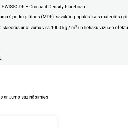
rts: SWISSCDF – Compact Density Fibreboard.
īvuma šķiedru plātnes (MDF), savukārt populārākais materiāls gr
3
šķiedras ar blīvumu virs 1000 kg / m
un lielisku vizuālo efektu
T
ēs ar Jums sazināsimies