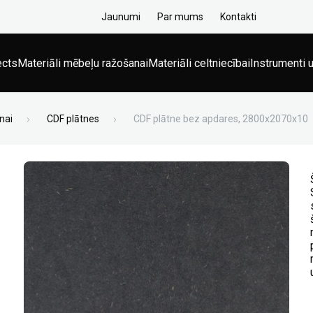
Jaunumi
Par mums
Kontakti
ects
Materiāli mēbeļu ražošanai
Materiāli celtniecībai
Instrumenti u
nai
CDF plātnes
CDF plātne bez apdares, 2800x2070x10