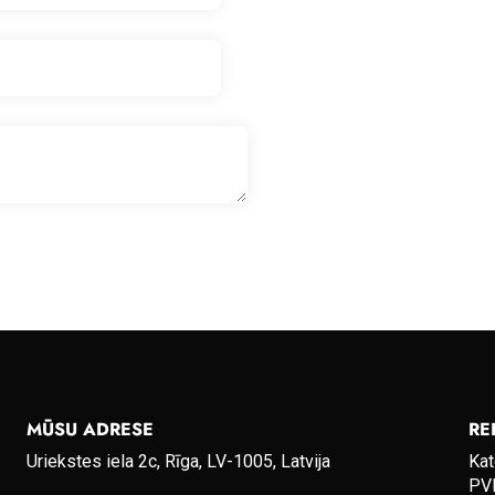
MŪSU ADRESE
RE
Uriekstes iela 2c, Rīga, LV-1005, Latvija
Kat
PVN