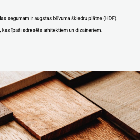
īdas segumam ir augstas blīvuma šķiedru plātne (HDF).
, kas īpaši adresēts arhitektiem un dizaineriem.