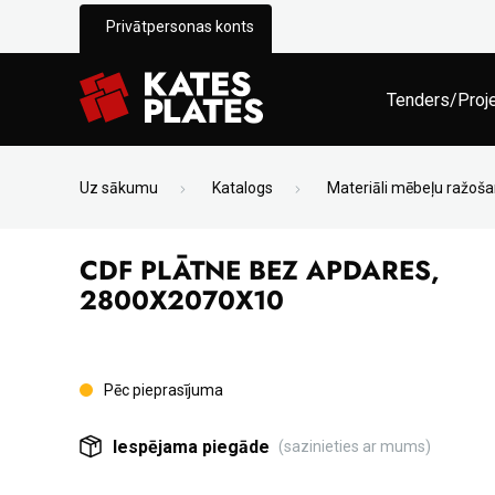
Privātpersonas konts
Tenders/Proj
Uz sākumu
Katalogs
Materiāli mēbeļu ražoša
CDF PLĀTNE BEZ APDARES,
2800X2070X10
Pēc pieprasījuma
Iespējama piegāde
(sazinieties ar mums)