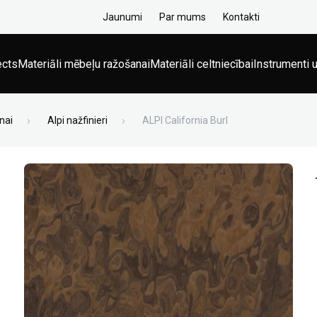
Jaunumi
Par mums
Kontakti
ects
Materiāli mēbeļu ražošanai
Materiāli celtniecībai
Instrumenti u
nai
Alpi nažfinieri
ALPI California Burl