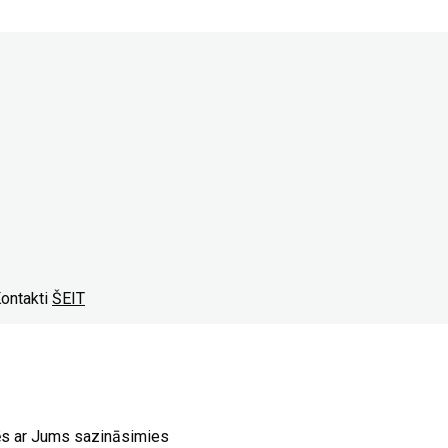
Kontakti
ŠEIT
ēs ar Jums sazināsimies