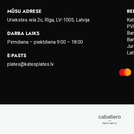
MŪSU ADRESE
RE
Uriekstes iela 2c, Rīga, LV-1005, Latvija
Kat
PVN
DARBA LAIKS
Ba
Ba
Pirmdiena – piektdiena 9:00 – 18:00
Jur
Lat
E-PASTS
plates@katesplates.lv