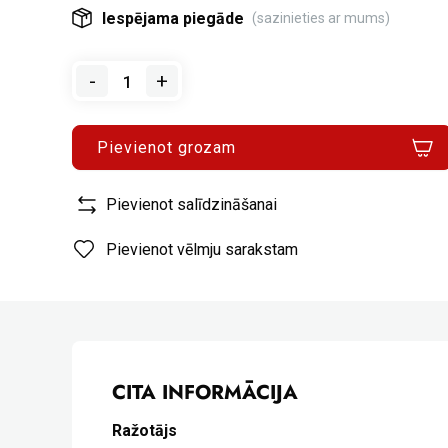
Iespējama piegāde
(sazinieties ar mums)
-
+
Pievienot grozam
Pievienot salīdzināšanai
Pievienot vēlmju sarakstam
CITA INFORMĀCIJA
Ražotājs