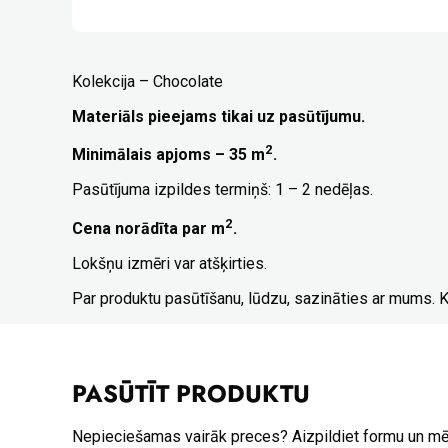
Kolekcija – Chocolate
Materiāls pieejams tikai uz pasūtījumu.
2
Minimālais apjoms – 35 m
.
Pasūtījuma izpildes termiņš: 1 – 2 nedēļas.
2
Cena norādīta par m
.
Lokšņu izmēri var atšķirties.
Par produktu pasūtīšanu, lūdzu, sazināties ar mums. 
PASŪTĪT PRODUKTU
Nepieciešamas vairāk preces? Aizpildiet formu un m