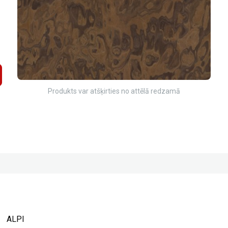
Produkts var atšķirties no attēlā redzamā
ALPI