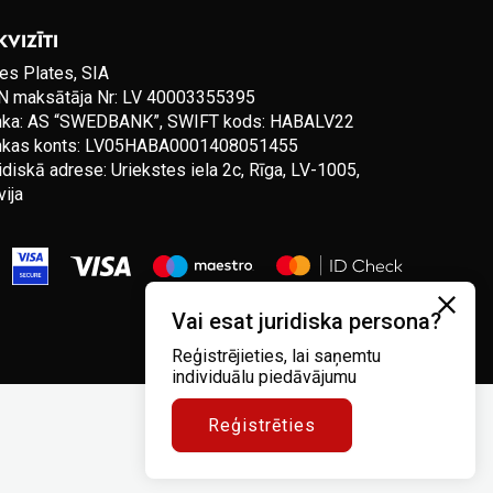
KVIZĪTI
es Plates, SIA
 maksātāja Nr: LV 40003355395
nka: AS “SWEDBANK”, SWIFT kods: HABALV22
nkas konts: LV05HABA0001408051455
idiskā adrese: Uriekstes iela 2c, Rīga, LV-1005,
vija
Vai esat juridiska persona?
Reģistrējieties, lai saņemtu
individuālu piedāvājumu
Reģistrēties
Noteikumi