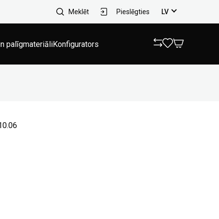
Meklēt
Pieslēgties
LV
n palīgmateriāli
Konfigurators
10.06