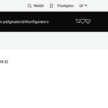
Meklēt
Pieslēgties
LV
n palīgmateriāli
Konfigurators
18.42