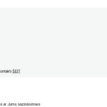
Kontakti
ŠEIT
ēs ar Jums sazināsimies