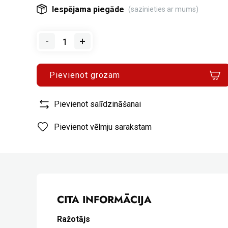
Iespējama piegāde
(sazinieties ar mums)
-
+
Pievienot grozam
Pievienot salīdzināšanai
Pievienot vēlmju sarakstam
CITA INFORMĀCIJA
Ražotājs