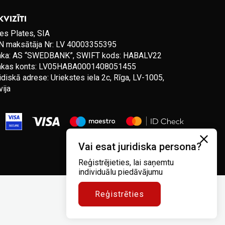
KVIZĪTI
es Plates, SIA
 maksātāja Nr: LV 40003355395
nka: AS “SWEDBANK”, SWIFT kods: HABALV22
nkas konts: LV05HABA0001408051455
idiskā adrese: Uriekstes iela 2c, Rīga, LV-1005,
vija
Vai esat juridiska persona?
Reģistrējieties, lai saņemtu
individuālu piedāvājumu
Reģistrēties
Noteikumi