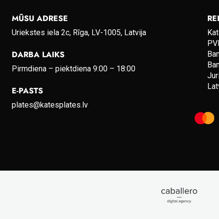
MŪSU ADRESE
RE
Uriekstes iela 2c, Rīga, LV-1005, Latvija
Kat
PVN
DARBA LAIKS
Ba
Ba
Pirmdiena – piektdiena 9:00 – 18:00
Jur
Lat
E-PASTS
plates@katesplates.lv