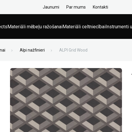
Jaunumi
Par mums
Kontakti
ects
Materiāli mēbeļu ražošanai
Materiāli celtniecībai
Instrumenti u
nai
Alpi nažfinieri
ALPI Grid Wood