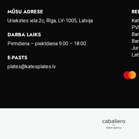
MŪSU ADRESE
RE
Uriekstes iela 2c, Rīga, LV-1005, Latvija
Kat
PVN
DARBA LAIKS
Ba
Ba
Pirmdiena – piektdiena 9:00 – 18:00
Jur
Lat
E-PASTS
plates@katesplates.lv