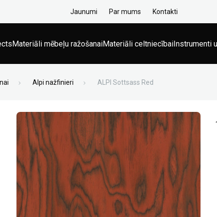
Jaunumi
Par mums
Kontakti
ects
Materiāli mēbeļu ražošanai
Materiāli celtniecībai
Instrumenti u
nai
Alpi nažfinieri
ALPI Sottsass Red