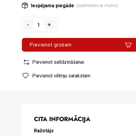
Iespējama piegāde
(sazinieties ar mums)
-
+
Pievienot grozam
Pievienot salīdzināšanai
Pievienot vēlmju sarakstam
CITA INFORMĀCIJA
Ražotājs