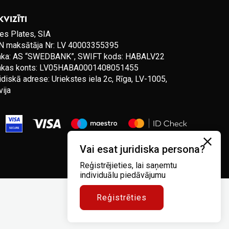
KVIZĪTI
es Plates, SIA
 maksātāja Nr: LV 40003355395
nka: AS “SWEDBANK”, SWIFT kods: HABALV22
nkas konts: LV05HABA0001408051455
idiskā adrese: Uriekstes iela 2c, Rīga, LV-1005,
vija
Vai esat juridiska persona?
Reģistrējieties, lai saņemtu
individuālu piedāvājumu
Reģistrēties
Noteikumi