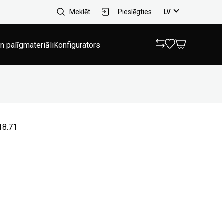
Meklēt
Pieslēgties
LV
n palīgmateriāli
Konfigurators
18.71