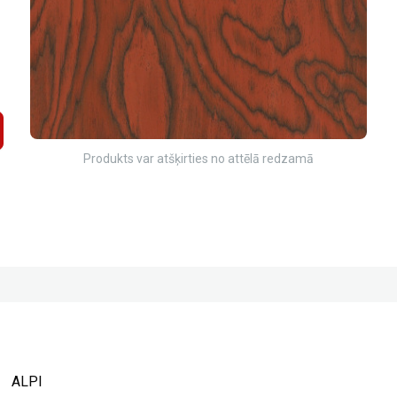
Produkts var atšķirties no attēlā redzamā
ALPI