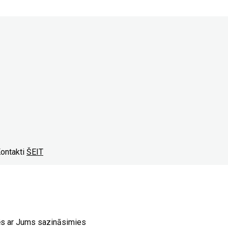
Kontakti
ŠEIT
ēs ar Jums sazināsimies