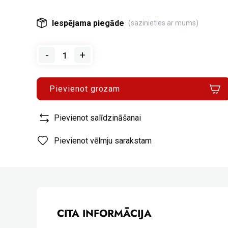
Iespējama piegāde
(sazinieties ar mums)
-
+
Pievienot grozam
Pievienot salīdzināšanai
Pievienot vēlmju sarakstam
CITA INFORMĀCIJA