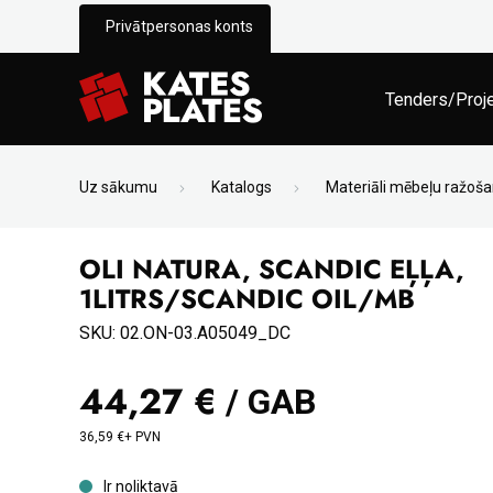
Privātpersonas konts
Tenders/Proj
Uz sākumu
Katalogs
Materiāli mēbeļu ražoša
OLI NATURA, SCANDIC EĻĻA,
1LITRS/SCANDIC OIL/MB
SKU: 02.ON-03.A05049_DC
44,27 €
/ GAB
36,59 €+ PVN
Ir noliktavā