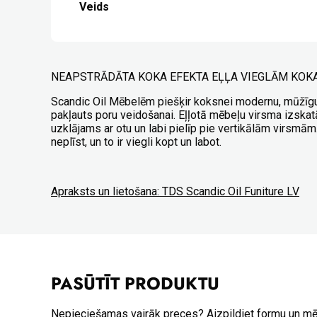
Veids
NEAPSTRĀDĀTA KOKA EFEKTA EĻĻA VIEGLĀM KOK
Scandic Oil Mēbelēm piešķir koksnei modernu, mūžīg
pakļauts poru veidošanai. Eļļotā mēbeļu virsma izskatā
uzklājams ar otu un labi pielīp pie vertikālām virsmām
neplīst, un to ir viegli kopt un labot.
Apraksts un lietošana:
TDS Scandic Oil Funiture LV
PASŪTĪT PRODUKTU
Nepieciešamas vairāk preces? Aizpildiet formu un m