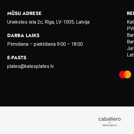
MŪSU ADRESE
RE
Uriekstes iela 2c, Rīga, LV-1005, Latvija
Kat
PVN
DARBA LAIKS
Ba
Ba
Pirmdiena – piektdiena 9:00 – 18:00
Jur
Lat
E-PASTS
plates@katesplates.lv