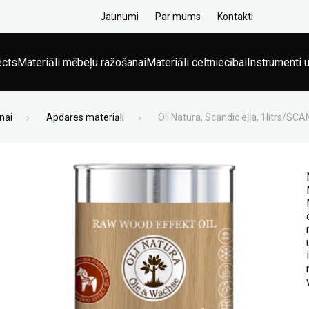
Jaunumi
Par mums
Kontakti
ects
Materiāli mēbeļu ražošanai
Materiāli celtniecībai
Instrumenti u
nai
Apdares materiāli
Oli Natura, Scandic eļļa, 1litrs/SC