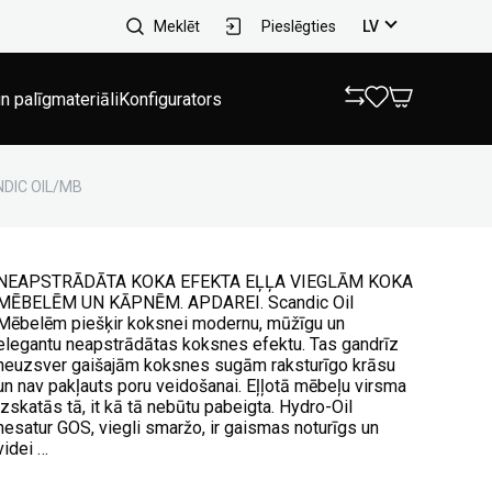
Meklēt
Pieslēgties
LV
n palīgmateriāli
Konfigurators
ANDIC OIL/MB
NEAPSTRĀDĀTA KOKA EFEKTA EĻĻA VIEGLĀM KOKA
MĒBELĒM UN KĀPNĒM. APDAREI. Scandic Oil
Mēbelēm piešķir koksnei modernu, mūžīgu un
elegantu neapstrādātas koksnes efektu. Tas gandrīz
neuzsver gaišajām koksnes sugām raksturīgo krāsu
un nav pakļauts poru veidošanai. Eļļotā mēbeļu virsma
izskatās tā, it kā tā nebūtu pabeigta. Hydro-Oil
nesatur GOS, viegli smaržo, ir gaismas noturīgs un
videi …