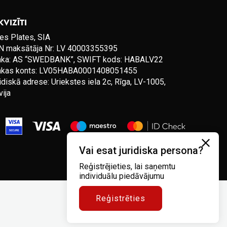
KVIZĪTI
es Plates, SIA
 maksātāja Nr: LV 40003355395
nka: AS “SWEDBANK”, SWIFT kods: HABALV22
nkas konts: LV05HABA0001408051455
idiskā adrese: Uriekstes iela 2c, Rīga, LV-1005,
vija
Vai esat juridiska persona?
Reģistrējieties, lai saņemtu
individuālu piedāvājumu
Reģistrēties
Noteikumi