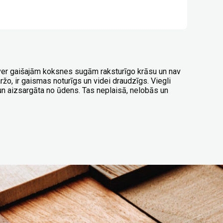
ver gaišajām koksnes sugām raksturīgo krāsu un nav
žo, ir gaismas noturīgs un videi draudzīgs. Viegli
 un aizsargāta no ūdens. Tas neplaisā, nelobās un