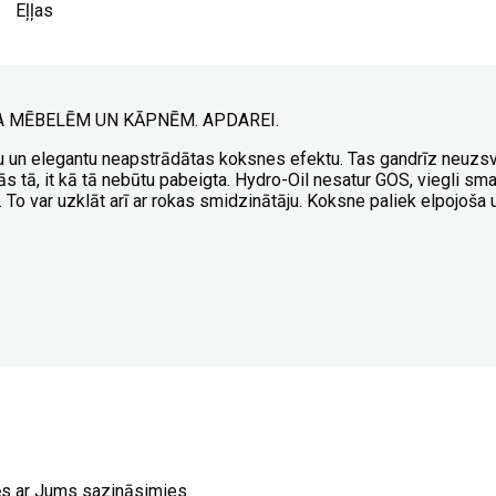
Eļļas
A MĒBELĒM UN KĀPNĒM. APDAREI.
u un elegantu neapstrādātas koksnes efektu. Tas gandrīz neuzs
s tā, it kā tā nebūtu pabeigta. Hydro-Oil nesatur GOS, viegli smar
. To var uzklāt arī ar rokas smidzinātāju. Koksne paliek elpojoša
ēs ar Jums sazināsimies