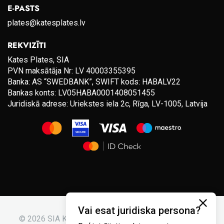
E-PASTS
plates@katesplates.lv
REKVIZĪTI
Kates Plates, SIA
PVN maksātāja Nr: LV 40003355395
Banka: AS “SWEDBANK”, SWIFT kods: HABALV22
Bankas konts: LV05HABA0001408051455
Juridiskā adrese: Uriekstes iela 2c, Rīga, LV-1005, Latvija
Vai esat juridiska persona?
© 2026 SIA Kates plates. Visas tiesības aizsargātas.