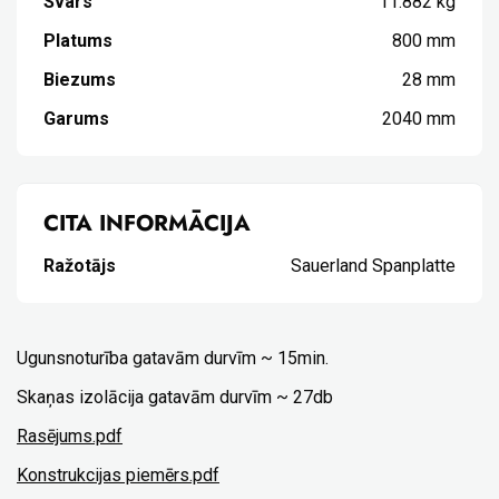
Svars
11.882 kg
Platums
800 mm
Biezums
28 mm
Garums
2040 mm
CITA INFORMĀCIJA
Ražotājs
Sauerland Spanplatte
Ugunsnoturība gatavām durvīm ~ 15min.
Skaņas izolācija gatavām durvīm ~ 27db
Rasējums.pdf
Konstrukcijas piemērs.pdf