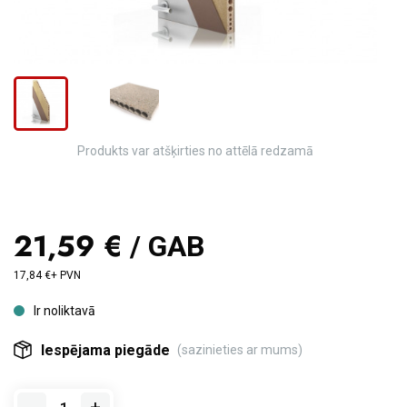
Produkts var atšķirties no attēlā redzamā
21,59 €
/ GAB
17,84 €+ PVN
Ir noliktavā
Iespējama piegāde
(sazinieties ar mums)