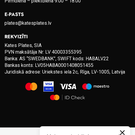
Pirmdiena – piektdiena 9:00 – 18:00
E-PASTS
plates@katesplates.lv
REKVIZĪTI
Kates Plates, SIA
PVN maksātāja Nr: LV 40003355395
Banka: AS “SWEDBANK”, SWIFT kods: HABALV22
Bankas konts: LV05HABA0001408051455
Juridiskā adrese: Uriekstes iela 2c, Rīga, LV-1005, Latvija