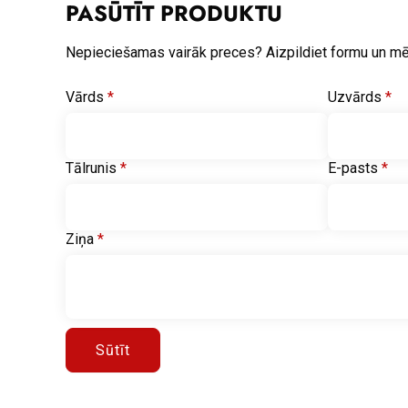
PASŪTĪT PRODUKTU
Nepieciešamas vairāk preces? Aizpildiet formu un m
Vārds
*
Uzvārds
*
Tālrunis
*
E-pasts
*
Ziņa
*
Sūtīt