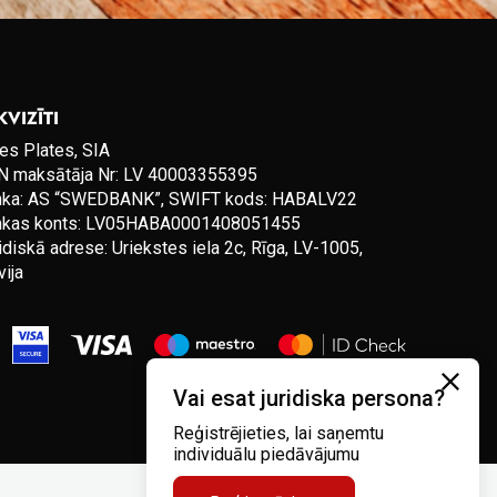
KVIZĪTI
es Plates, SIA
 maksātāja Nr: LV 40003355395
nka: AS “SWEDBANK”, SWIFT kods: HABALV22
nkas konts: LV05HABA0001408051455
idiskā adrese: Uriekstes iela 2c, Rīga, LV-1005,
vija
Vai esat juridiska persona?
Reģistrējieties, lai saņemtu
individuālu piedāvājumu