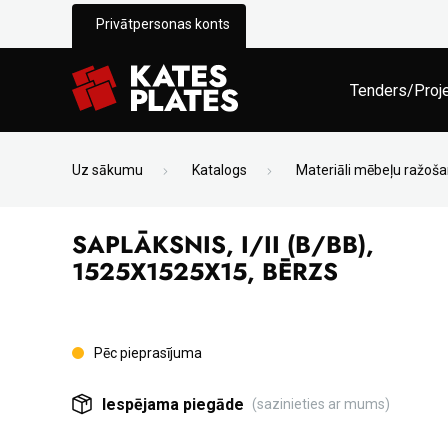
Privātpersonas konts
Tenders/Proj
Uz sākumu
Katalogs
Materiāli mēbeļu ražoša
SAPLĀKSNIS, I/II (B/BB),
1525X1525X15, BĒRZS
Pēc pieprasījuma
Iespējama piegāde
(sazinieties ar mums)