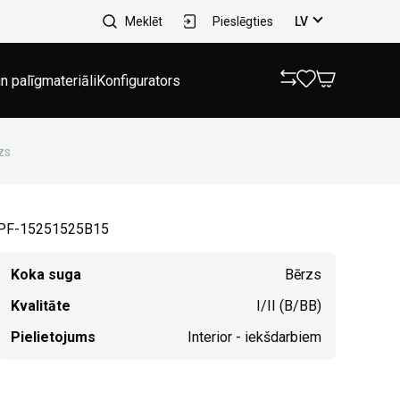
Meklēt
Pieslēgties
LV
n palīgmateriāli
Konfigurators
zs
PF-15251525B15
Koka suga
Bērzs
Kvalitāte
I/II (B/BB)
Pielietojums
Interior - iekšdarbiem