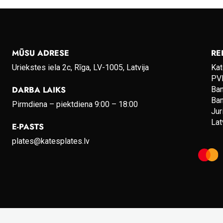
MŪSU ADRESE
RE
Uriekstes iela 2c, Rīga, LV-1005, Latvija
Kat
PVN
DARBA LAIKS
Ba
Ba
Pirmdiena – piektdiena 9:00 – 18:00
Jur
Lat
E-PASTS
plates@katesplates.lv