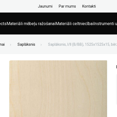
Jaunumi
Par mums
Kontakti
ects
Materiāli mēbeļu ražošanai
Materiāli celtniecībai
Instrumenti u
nai
Saplāksnis
Saplāksnis, I/II (B/BB), 1525x1525x15, bēr