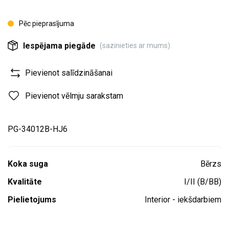
Pēc pieprasījuma
Iespējama piegāde
(sazinieties ar mums)
Pievienot salīdzināšanai
Pievienot vēlmju sarakstam
PG-34012B-HJ6
Koka suga
Bērzs
Kvalitāte
I/II (B/BB)
Pielietojums
Interior - iekšdarbiem