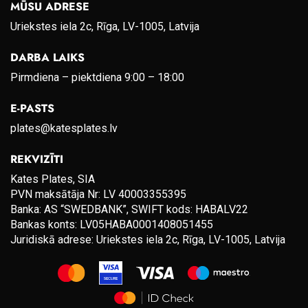
MŪSU ADRESE
Uriekstes iela 2c, Rīga, LV-1005, Latvija
DARBA LAIKS
Pirmdiena – piektdiena 9:00 – 18:00
E-PASTS
plates@katesplates.lv
REKVIZĪTI
Kates Plates, SIA
PVN maksātāja Nr: LV 40003355395
Banka: AS “SWEDBANK”, SWIFT kods: HABALV22
Bankas konts: LV05HABA0001408051455
Juridiskā adrese: Uriekstes iela 2c, Rīga, LV-1005, Latvija