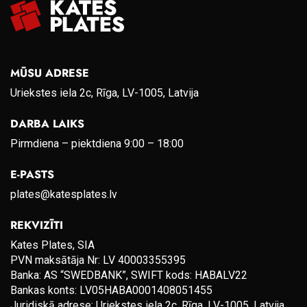
MŪSU ADRESE
Uriekstes iela 2c, Rīga, LV-1005, Latvija
DARBA LAIKS
Pirmdiena – piektdiena 9:00 – 18:00
E-PASTS
plates@katesplates.lv
REKVIZĪTI
Kates Plates, SIA
PVN maksātāja Nr: LV 40003355395
Banka: AS “SWEDBANK”, SWIFT kods: HABALV22
Bankas konts: LV05HABA0001408051455
Juridiskā adrese: Uriekstes iela 2c, Rīga, LV-1005, Latvija