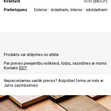
Kvalitāte
II/III (BB/CP)
Pielietojums
Exterior - ārdarbiem, Interior - iekšdarbiem
Produkts var atšķirties no attēla
Par preces pieejamību noliktavā, lūdzu, sazināties ar mums.
Kontakti
ŠEIT
Nepieciešamas vairāk preces? Aizpildiet formu un mēs ar
Jums sazināsimies