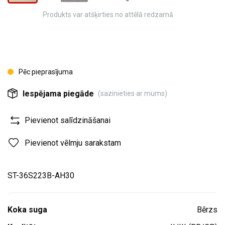
Produkts var atšķirties no attēlā redzamā
Pēc pieprasījuma
Iespējama piegāde
(sazinieties ar mums)
Pievienot salīdzināšanai
Pievienot vēlmju sarakstam
ST-36S223B-AH30
Koka suga
Bērzs