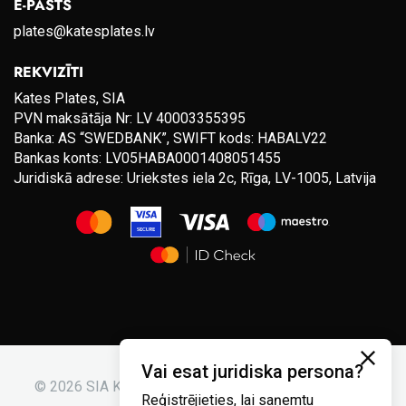
E-PASTS
plates@katesplates.lv
REKVIZĪTI
Kates Plates, SIA
PVN maksātāja Nr: LV 40003355395
Banka: AS “SWEDBANK”, SWIFT kods: HABALV22
Bankas konts: LV05HABA0001408051455
Juridiskā adrese: Uriekstes iela 2c, Rīga, LV-1005, Latvija
Vai esat juridiska persona?
© 2026 SIA Kates plates. Visas tiesības aizsargātas.
Reģistrējieties, lai saņemtu