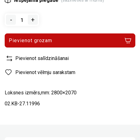
Iespējama piegāde
(sazinieties ar mums)
-
+
Pievienot grozam
Pievienot salīdzināšanai
Pievienot vēlmju sarakstam
Loksnes izmērs,mm: 2800×2070
02.KB-27.11996