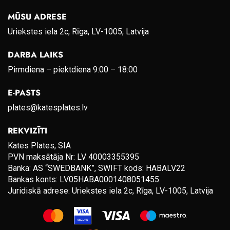
MŪSU ADRESE
Uriekstes iela 2c, Rīga, LV-1005, Latvija
DARBA LAIKS
Pirmdiena – piektdiena 9:00 – 18:00
E-PASTS
plates@katesplates.lv
REKVIZĪTI
Kates Plates, SIA
PVN maksātāja Nr: LV 40003355395
Banka: AS “SWEDBANK”, SWIFT kods: HABALV22
Bankas konts: LV05HABA0001408051455
Juridiskā adrese: Uriekstes iela 2c, Rīga, LV-1005, Latvija