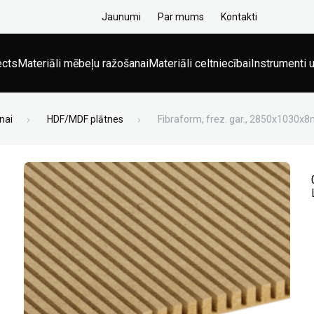
Jaunumi
Par mums
Kontakti
ects
Materiāli mēbeļu ražošanai
Materiāli celtniecībai
Instrumenti u
nai
HDF/MDF plātnes
Fibraform, frez. gar., 2850x1030x