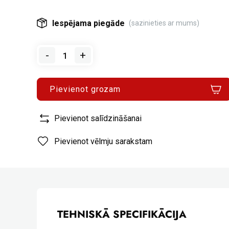
Iespējama piegāde
(sazinieties ar mums)
-
+
Pievienot grozam
Pievienot salīdzināšanai
Pievienot vēlmju sarakstam
TEHNISKĀ SPECIFIKĀCIJA