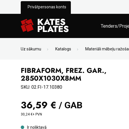
Privātpersonas konts
Tenders/Proj
Uz sākumu
Katalogs
Materiāli mēbeļu ražoša
FIBRAFORM, FREZ. GAR.,
2850X1030X8MM
SKU: 02.FI-17.10380
36,59 €
/ GAB
30,24 €+ PVN
Ir noliktavā