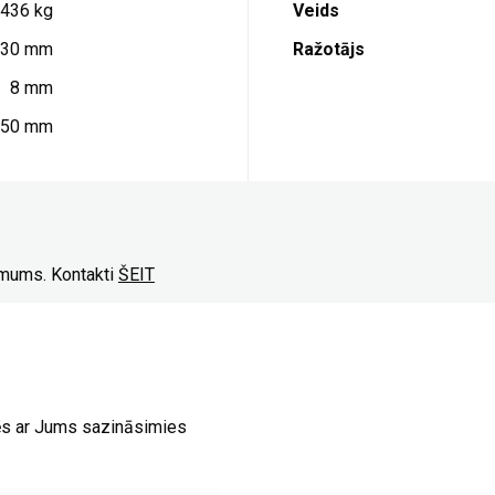
.436 kg
Veids
030 mm
Ražotājs
8 mm
850 mm
r mums. Kontakti
ŠEIT
ēs ar Jums sazināsimies