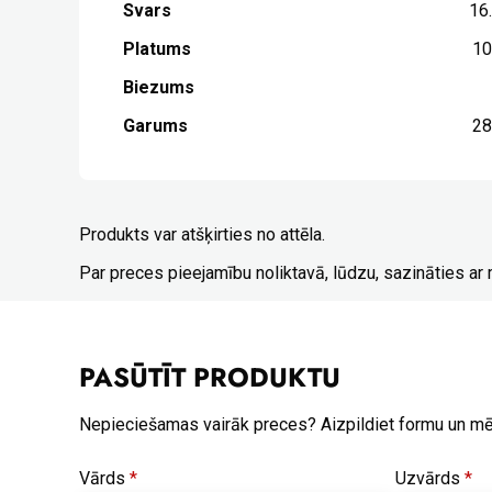
Svars
16
Platums
1
Biezums
Garums
2
Produkts var atšķirties no attēla.
Par preces pieejamību noliktavā, lūdzu, sazināties a
PASŪTĪT PRODUKTU
Nepieciešamas vairāk preces? Aizpildiet formu un m
Vārds
*
Uzvārds
*