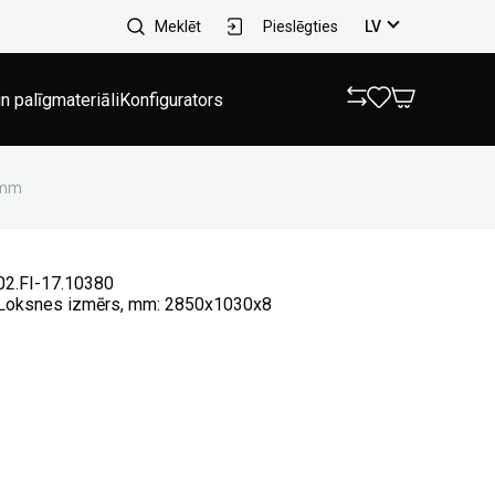
Meklēt
Pieslēgties
LV
n palīgmateriāli
Konfigurators
8mm
02.FI-17.10380
Loksnes izmērs, mm: 2850x1030x8