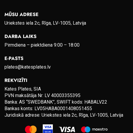
MŪSU ADRESE
Uriekstes iela 2c, Rīga, LV-1005, Latvija
DARBA LAIKS
Pirmdiena – piektdiena 9:00 – 18:00
E-PASTS
plates@katesplates.lv
REKVIZĪTI
Kates Plates, SIA
PVN maksātāja Nr: LV 40003355395
Banka: AS “SWEDBANK”, SWIFT kods: HABALV22
Bankas konts: LV05HABA0001408051455
Juridiskā adrese: Uriekstes iela 2c, Rīga, LV-1005, Latvija