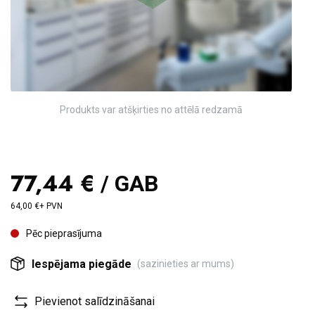
Produkts var atšķirties no attēlā redzamā
77,44 €
/ GAB
64,00 €+ PVN
Pēc pieprasījuma
Iespējama piegāde
(sazinieties ar mums)
Pievienot salīdzināšanai