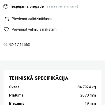
Iespējama piegāde
(sazinieties ar mums)
Pievienot salīdzināšanai
Pievienot vēlmju sarakstam
02.RZ-17.12563
TEHNISKĀ SPECIFIKĀCIJA
Svars
84.7924 kg
Platums
2070 mm
Biezums
19 mm