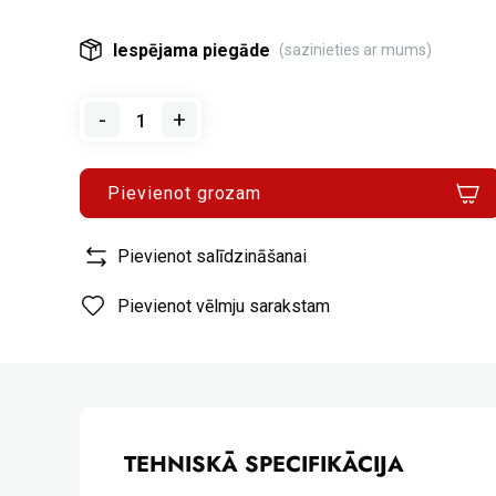
Iespējama piegāde
(sazinieties ar mums)
-
+
Pievienot grozam
Pievienot salīdzināšanai
Pievienot vēlmju sarakstam
TEHNISKĀ SPECIFIKĀCIJA