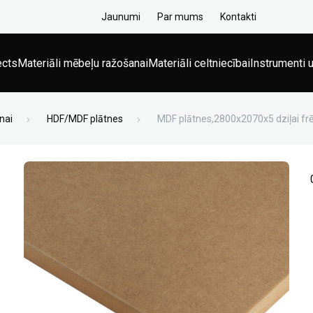
Jaunumi
Par mums
Kontakti
ects
Materiāli mēbeļu ražošanai
Materiāli celtniecībai
Instrumenti u
nai
HDF/MDF plātnes
MDF plātnes,2800x2070x5 dziļai fr